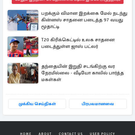
பறக்கும் விமான இறக்கை மேல் நடந்து
கின்னஸ் சாதனை படைத்த 97 வயது
மூதாட்டி
T20 கிரிக்கெட்டில் உலக சாதனை
படைத்துள்ள ஜாஸ் பட்லர்
தந்தையின் இறுதி சடங்கிற்கு வர
நேரமில்லை - வீடியோ காலில் பார்த்த
மகள்கள்
முக்கிய செய்திகள்
பிரபலமானவை
HOME
ABOUT
CONTACT US
USER POLICY