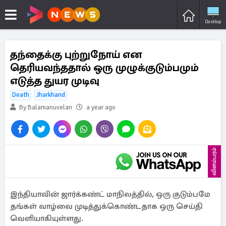
Desktop
தந்தைக்கு புற்றுநோய் என
தெரியவந்ததால் ஒரு முழுக்குடும்பமும்
எடுத்த துயர முடிவு
Death
Jharkhand
By Balamanuvelan
a year ago
விளம்பரம்
இந்தியாவின் ஜார்க்கண்ட் மாநிலத்தில், ஒரு குடும்பமே
தங்கள் வாழ்வை முடித்துக்கொண்டதாக ஒரு செய்தி
வெளியாகியுள்ளது.