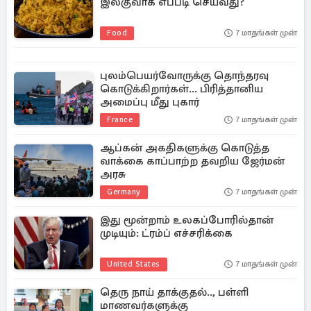
இலகுவாக எப்படி செய்வது?
Food
7 மாதங்கள் முன்
புலம்பெயர்வோருக்கு தொந்தரவு
கொடுக்கிறார்கள்... பிரித்தானிய
அமைப்பு மீது புகார்
France
7 மாதங்கள் முன்
ஆப்கன் அகதிகளுக்கு கொடுத்த
வாக்கை காப்பாற்ற தவறிய ஜேர்மன்
அரசு
Germany
7 மாதங்கள் முன்
இது மூன்றாம் உலகப்போரில்தான்
முடியும்: ட்ரம்ப் எச்சரிக்கை
United States
7 மாதங்கள் முன்
தெரு நாய் தாக்குதல்.., பள்ளி
மாணவர்களுக்கு