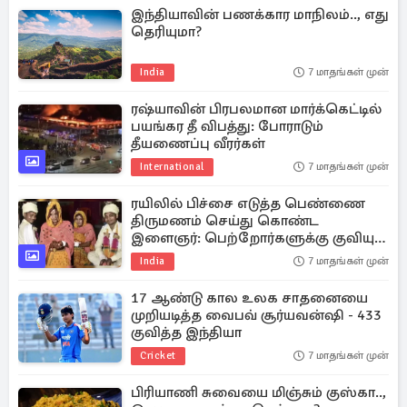
இந்தியாவின் பணக்கார மாநிலம்.., எது
தெரியுமா?
India
7 மாதங்கள் முன்
ரஷ்யாவின் பிரபலமான மார்க்கெட்டில்
பயங்கர தீ விபத்து: போராடும்
தீயணைப்பு வீரர்கள்
International
7 மாதங்கள் முன்
ரயிலில் பிச்சை எடுத்த பெண்ணை
திருமணம் செய்து கொண்ட
இளைஞர்: பெற்றோர்களுக்கு குவியும்
பாராட்டு
India
7 மாதங்கள் முன்
17 ஆண்டு கால உலக சாதனையை
முறியடித்த வைபவ் சூர்யவன்ஷி - 433
குவித்த இந்தியா
Cricket
7 மாதங்கள் முன்
பிரியாணி சுவையை மிஞ்சும் குஸ்கா..,