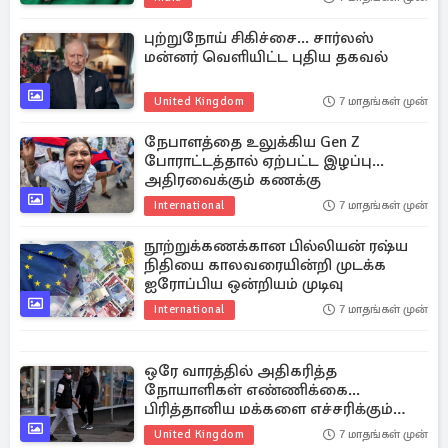
புற்றுநோய் சிகிச்சை... சார்லஸ்
மன்னர் வெளியிட்ட புதிய தகவல்
United Kingdom
7 மாதங்கள் முன்
நேபாளத்தை உலுக்கிய Gen Z
போராட்டத்தால் ஏற்பட்ட இழப்பு...
அதிரவைக்கும் கணக்கு
International
7 மாதங்கள் முன்
நூற்றுக்கணக்கான பில்லியன் ரஷ்ய
நிதியை காலவரையின்றி முடக்க
ஐரோப்பிய ஒன்றியம் முடிவு
International
7 மாதங்கள் முன்
ஒரே வாரத்தில் அதிகரித்த
நோயாளிகள் எண்ணிக்கை...
பிரித்தானிய மக்களை எச்சரிக்கும்
மருத்துவர்கள்
United Kingdom
7 மாதங்கள் முன்