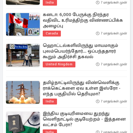
India
7 மாதங்கள் முன்
கனடா: 6,000 பேருக்கு நிரந்தர
வதிவிட உரிமத்திற்கு விண்ணப்பிக்க
அழைப்பு
Canada
7 மாதங்கள் முன்
ஹொட்டல்களிலிருந்து மாயமாகும்
புலம்பெயர்ந்தோர்... ஒப்பந்ததாரர்
கூறும் அதிர்ச்சி தகவல்
United Kingdom
7 மாதங்கள் முன்
தமிழ்நாட்டிலிருந்து விண்வெளிக்கு
ராக்கெட்களை ஏவ உள்ள இஸ்ரோ -
எந்த பகுதியில் தெரியுமா?
India
7 மாதங்கள் முன்
இந்திய குடியுரிமையை துறந்து
வெளிநாட்டில் குடியேற்றம் - இத்தனை
லட்சம் பேரா?
India
7 மாதங்கள் முன்