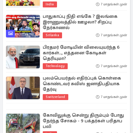
India
7 மாதங்கள் முன்
பாதுகாப்பு நிதி எங்கே ? இலங்கை
இராணுவத்தில் ஊழலா? சிறப்பு
நேர்காணல்
Srilanka
7 மாதங்கள் முன்
பிரதமர் மோடியின் விலையுயர்ந்த 6
கார்கள்.., எத்தனை கோடிகள்
தெரியுமா?
Technology
7 மாதங்கள் முன்
புலம்பெயர்தல் எதிர்ப்புக் கொள்கை
கொண்டவர் சுவிஸ் ஜனாதிபதியாக
தேர்வு
Switzerland
7 மாதங்கள் முன்
கோவிலுக்கு சென்று திரும்பும் போது
நேர்ந்த சோகம் - 9 பக்தர்கள் பரிதாப
பலி