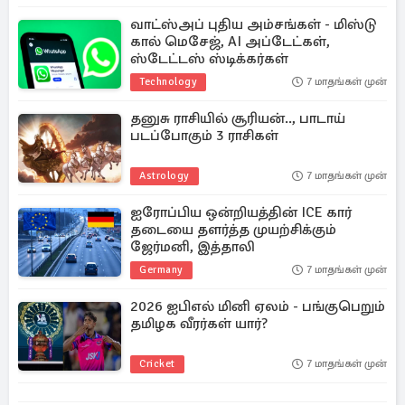
வாட்ஸ்அப் புதிய அம்சங்கள் - மிஸ்டு
கால் மெசேஜ், AI அப்டேட்கள்,
ஸ்டேட்டஸ் ஸ்டிக்கர்கள்
Technology
7 மாதங்கள் முன்
தனுசு ராசியில் சூரியன்.., பாடாய்
படப்போகும் 3 ராசிகள்
Astrology
7 மாதங்கள் முன்
ஐரோப்பிய ஒன்றியத்தின் ICE கார்
தடையை தளர்த்த முயற்சிக்கும்
ஜேர்மனி, இத்தாலி
Germany
7 மாதங்கள் முன்
2026 ஐபிஎல் மினி ஏலம் - பங்குபெறும்
தமிழக வீரர்கள் யார்?
Cricket
7 மாதங்கள் முன்