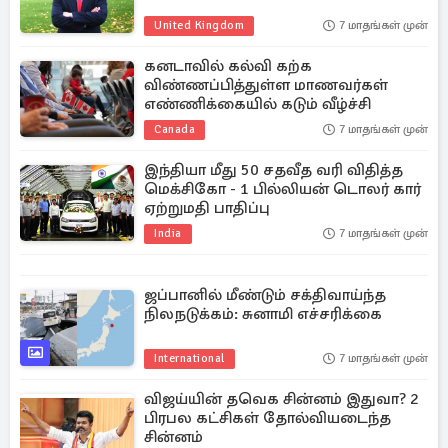
United Kingdom
7 மாதங்கள் முன்
கனடாவில் கல்வி கற்க
விண்ணப்பித்துள்ள மாணவர்கள்
எண்ணிக்கையில் கடும் வீழ்ச்சி
Canada
7 மாதங்கள் முன்
இந்தியா மீது 50 சதவீத வரி விதித்த
மெக்சிகோ - 1 பில்லியன் டொலர் கார்
ஏற்றுமதி பாதிப்பு
India
7 மாதங்கள் முன்
ஜப்பானில் மீண்டும் சக்திவாய்ந்த
நிலநடுக்கம்: சுனாமி எச்சரிக்கை
International
7 மாதங்கள் முன்
விஜய்யின் தவெக சின்னம் இதுவா? 2
பிரபல கட்சிகள் தோல்வியடைந்த
சின்னம்