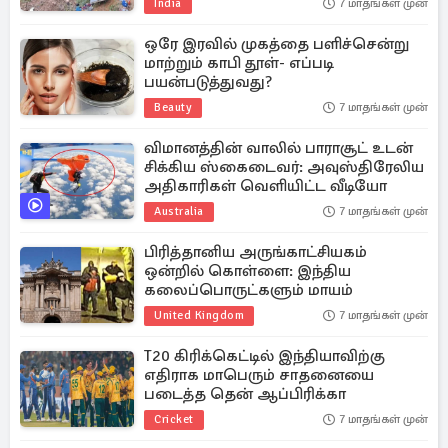
India
7 மாதங்கள் முன்
ஒரே இரவில் முகத்தை பளிச்சென்று
மாற்றும் காபி தூள்- எப்படி
பயன்படுத்துவது?
Beauty
7 மாதங்கள் முன்
விமானத்தின் வாலில் பாராசூட் உடன்
சிக்கிய ஸ்கைடைவர்: அவுஸ்திரேலிய
அதிகாரிகள் வெளியிட்ட வீடியோ
Australia
7 மாதங்கள் முன்
பிரித்தானிய அருங்காட்சியகம்
ஒன்றில் கொள்ளை: இந்திய
கலைப்பொருட்களும் மாயம்
United Kingdom
7 மாதங்கள் முன்
T20 கிரிக்கெட்டில் இந்தியாவிற்கு
எதிராக மாபெரும் சாதனையை
படைத்த தென் ஆப்பிரிக்கா
Cricket
7 மாதங்கள் முன்