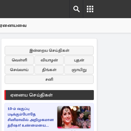
ஏனையவை
இன்றைய செய்திகள்
வெள்ளி
வியாழன்
புதன்
செவ்வாய்
திங்கள்
ஞாயிறு
சனி
ஏனைய செய்திகள்
10-ம் வகுப்பு
படிக்கும்போதே
சினிமாவில் அறிமுகமான
த்ரிஷா! உண்மையை