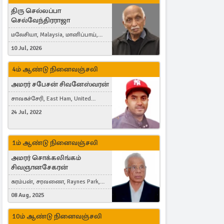
திரு செல்லப்பா
செல்வேந்திரராஜா
மலேசியா, Malaysia, மானிப்பாய்,
Duisburg, Germany, London, United
10 Jul, 2026
Kingdom
4ம் ஆண்டு நினைவஞ்சலி
அமரர் சபேசன் சிவனேஸ்வரன்
சாவகச்சேரி, East Ham, United
Kingdom
24 Jul, 2022
1ம் ஆண்டு நினைவஞ்சலி
அமரர் சொக்கலிங்கம்
சிவஞானசேகரன்
கரம்பன், சரவணை, Raynes Park,
London, United Kingdom
08 Aug, 2025
10ம் ஆண்டு நினைவஞ்சலி