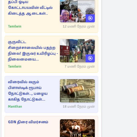
தப்பி ஓடிய
கோட்டாபயவின் வீட்டில்
கிடைத்த ஆடைகள்..
Tamilwin
12 மணி நேரம் முன்
குருவிட்ட
சிறைச்சாலையில் பதற்ற
நிலை! இருவர் உயிரிழப்பு -
நிலைமையை
கட்டுப்படுத்த பொலிஸார்
Tamilwin
7 மணி நேரம் முன்
கண்ணீர்புகை பிரயோகம்
விரைவில் வரும்
பிளாஸ்டிக் ரூபாய்
நோட்டுகள்.., பழைய
காகித நோட்டுகள்
செல்லுமா?
Manithan
18 மணி நேரம் முன்
GDN திரை விமர்சனம்