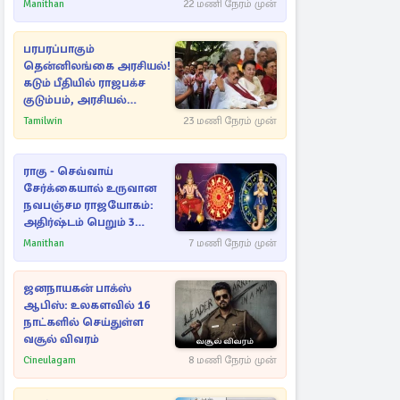
பகிர்ந்த இயக்குநர் பிரவீன்
Manithan
22 மணி நேரம் முன்
காந்தி
பரபரப்பாகும்
தென்னிலங்கை அரசியல்!
கடும் பீதியில் ராஜபக்ச
குடும்பம், அரசியல்
நட்புகள்
Tamilwin
23 மணி நேரம் முன்
ராகு - செவ்வாய்
சேர்க்கையால் உருவான
நவபஞ்சம ராஜயோகம்:
அதிர்ஷ்டம் பெறும் 3
ராசிகள்!
Manithan
7 மணி நேரம் முன்
ஜனநாயகன் பாக்ஸ்
ஆபிஸ்: உலகளவில் 16
நாட்களில் செய்துள்ள
வசூல் விவரம்
Cineulagam
8 மணி நேரம் முன்