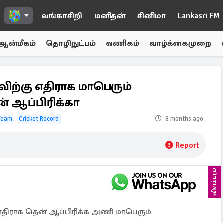
லங்காசிறி
மனிதன்
சினிமா
Lankasri FM
ஆன்மீகம்
தொழிநுட்பம்
வணிகம்
வாழ்க்கைமுறை
ாவிற்கு எதிராக மாபெரும்
ஆப்பிரிக்கா
 Team
Cricket Record
8 months ago
Report
விளம்பரம்
ு எதிராக தென் ஆப்பிரிக்க அணி மாபெரும்