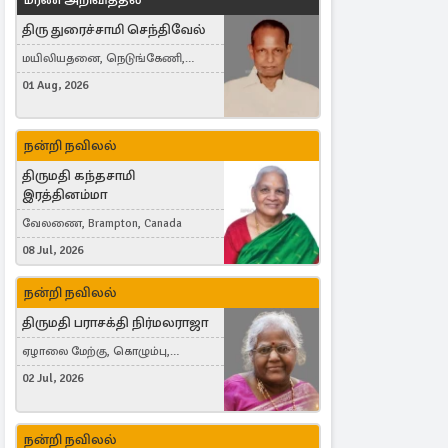
திரு துரைச்சாமி செந்திவேல்
மயிலியதனை, நெடுங்கேணி,
கம்பர்மலை
01 Aug, 2026
நன்றி நவிலல்
திருமதி கந்தசாமி
இரத்தினம்மா
வேலணை, Brampton, Canada
08 Jul, 2026
நன்றி நவிலல்
திருமதி பராசக்தி நிர்மலராஜா
ஏழாலை மேற்கு, கொழும்பு,
தங்காலை, London, United Kingdom
02 Jul, 2026
நன்றி நவிலல்