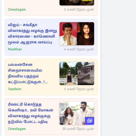
Cineulagam
2 மணி நேரம் முன்
விஜய் - சங்கீதா
விவாகரத்து வழக்கு இன்று
விசாரணை - காணொளி
மூலம் ஆஜராக வாய்ப்பு
Manithan
4 மணி நேரம் முன்
பல்லன்சேன
சிறைச்சாலையில்
நிலவிய பதற்றம்
கட்டுப்பாட்டுக்குள்..!
அதிரடியாக களமிறங்கிய
Tamilwin
1 மணி நேரம் முன்
அதிகாரிகள்
ரீஎன்ட்ரி கொடுத்த
கெனிஷா.. ரவி மோகன்
விவாகரத்து வழக்குக்கு
நடுவில் போட்ட பதிவு
Cineulagam
20 மணி நேரம் முன்