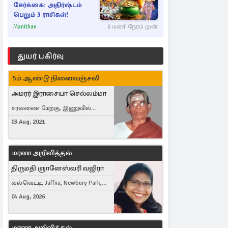
சேர்க்கை: அதிர்ஷ்டம்
பெறும் 3 ராசிகள்!
Manithan
6 மணி நேரம் முன்
துயர் பகிர்வு
5ம் ஆண்டு நினைவஞ்சலி
அமரர் இராசையா செல்லம்மா
சரவணை மேற்கு, இணுவில்
கிழக்கு
03 Aug, 2021
மரண அறிவித்தல்
திருமதி ஞானேஸ்வரி வஜிரா
வல்வெட்டி, Jaffna, Newbury Park,
United Kingdom
04 Aug, 2026
மரண அறிவித்தல்