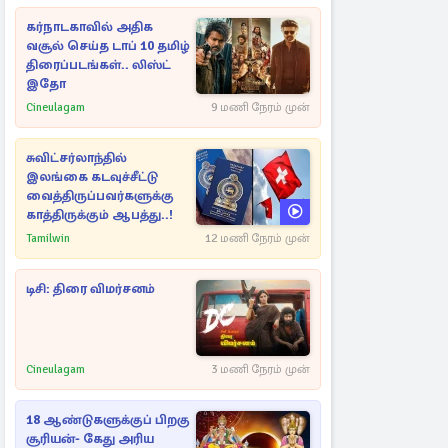
கர்நாடகாவில் அதிக
வசூல் செய்த டாப் 10 தமிழ்
திரைப்படங்கள்.. லிஸ்ட்
இதோ
Cineulagam
9 மணி நேரம் முன்
சுவிட்சர்லாந்தில்
இலங்கை கடவுச்சீட்டு
வைத்திருப்பவர்களுக்கு
காத்திருக்கும் ஆபத்து..!
Tamilwin
12 மணி நேரம் முன்
டிசி: திரை விமர்சனம்
Cineulagam
3 மணி நேரம் முன்
18 ஆண்டுகளுக்குப் பிறகு
சூரியன்- கேது அரிய