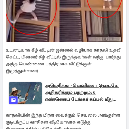
உடனடியாக கீழ் வீட்டின் ஜன்னல் வழியாக காதலி உதவி
கேட்ட, பின்னர் கீழ் வீட்டில் இருந்தவர்கள் வந்து பார்த்து
அந்த பெண்ணை பத்திரமாக வீட்டுக்குள்
இழுத்துள்ளனர்.
அமெரிக்கா-வெனிசுலா இடையே
அதிகரிக்கும் பதற்றம்: 6
எண்ணெய் டேங்கர் கப்பல் மீது
பொருளாதார தடை
காதலியின் இந்த மிரள வைக்கும் செயலை அங்குள்ள
குடியிருப்பு வாசிகள் வீடியோவாக எடுத்து