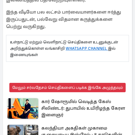
இணையத்தில் பதிவேற்றியுள்ளனர்.
இந்த வீடியோ பல லட்சம் பார்வையாளர்களை ஈர்த்து
இருப்பதுடன், பல்வேறு விதமான கருத்துக்களை
பெற்று வருகிறது.
உள்நாட்டு மற்றும் வெளிநாட்டு செய்திகளை உடனுக்குடன்
அறிந்துக்கொள்ள லங்காசிறி
WHATSAPP CHANNEL
இல்
இணையுங்கள்
மேலும் சர்வதேசம் செய்திகளைப் படிக்க இங்கே அழுத்தவும்
கார் ஷோரூமில் வெடித்த கேஸ்
சிலிண்டர்: துபாயில் உயிரிழந்த கேரள
இளைஞர்
கலந்தியா அகதிகள் முகாமை
சூறையாடிய இஸ்ரேல் : 8 நாடுகளின்