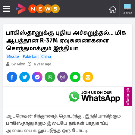
Desktop
பாகிஸ்தானுக்கு புதிய அச்சுறுத்தல்... மிக
ஆபத்தான R-37M ஏவுகணைகளை
சொந்தமாக்கும் இந்தியா
Missile
Pakistan
China
By Arbin
a year ago
விளம்பரம்
ஆபரேஷன் சிந்தூரைத் தொடர்ந்து, இந்தியாவிற்கும்
பாகிஸ்தானுக்கும் இடையே தங்கள் பாதுகாப்பு
அமைப்பை வலுப்படுத்த ஒரு போட்டி