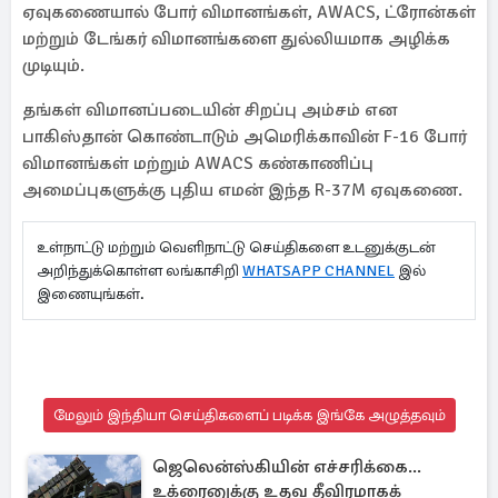
ஏவுகணையால் போர் விமானங்கள், AWACS, ட்ரோன்கள்
மற்றும் டேங்கர் விமானங்களை துல்லியமாக அழிக்க
முடியும்.
தங்கள் விமானப்படையின் சிறப்பு அம்சம் என
பாகிஸ்தான் கொண்டாடும் அமெரிக்காவின் F-16 போர்
விமானங்கள் மற்றும் AWACS கண்காணிப்பு
அமைப்புகளுக்கு புதிய எமன் இந்த R-37M ஏவுகணை.
உள்நாட்டு மற்றும் வெளிநாட்டு செய்திகளை உடனுக்குடன்
அறிந்துக்கொள்ள லங்காசிறி
WHATSAPP CHANNEL
இல்
இணையுங்கள்.
மேலும் இந்தியா செய்திகளைப் படிக்க இங்கே அழுத்தவும்
ஜெலென்ஸ்கியின் எச்சரிக்கை...
உக்ரைனுக்கு உதவ தீவிரமாகக்