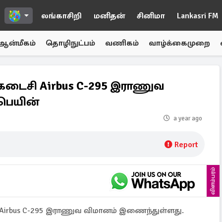
லங்காசிறி
மனிதன்
சினிமா
Lankasri FM
ஆன்மீகம்
தொழிநுட்பம்
வணிகம்
வாழ்க்கைமுறை
கடைசி Airbus C-295 இராணுவ
பெயின்
a year ago
Report
விளம்பரம்
Airbus C-295 இராணுவ விமானம் இணைந்துள்ளது.