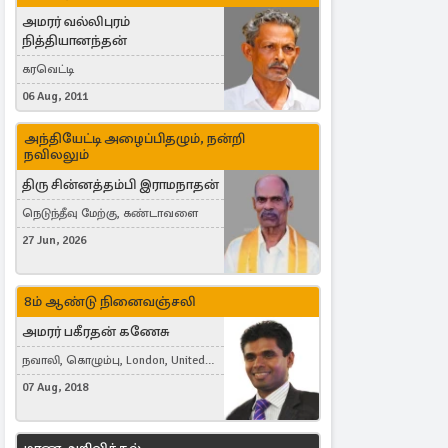
அமரர் வல்லிபுரம்
நித்தியானந்தன்
கரவெட்டி
06 Aug, 2011
அந்தியேட்டி அழைப்பிதழும், நன்றி
நவிலலும்
திரு சின்னத்தம்பி இராமநாதன்
நெடுந்தீவு மேற்கு, கண்டாவளை
27 Jun, 2026
8ம் ஆண்டு நினைவஞ்சலி
அமரர் பகீரதன் கணேசு
நவாலி, கொழும்பு, London, United
Kingdom
07 Aug, 2018