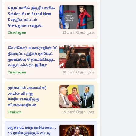
6 நாட்களில் இந்தியாவில்
Spider-Man: Brand New
Day திரைப்படம்
செய்துள்ள வசூல்..
Cineulagam
23 மணி நேரம் முன்
லோகேஷ் கனகராஜின் DC
திரைப்படத்தின் டிக்கெட்
முன்பதிவு தொடங்கியது..
வசூல் விவரம் இதோ
Cineulagam
20 மணி நேரம் முன்
முன்னாள் அமைச்சர்
அகில விராஜ்
காரியவசத்திற்கு
விளக்கமறியல்
Tamilwin
19 மணி நேரம் முன்
ஆகஸ்ட் மாத ராசிபலன்..,
12 ராசிகளுக்கும் எப்படி