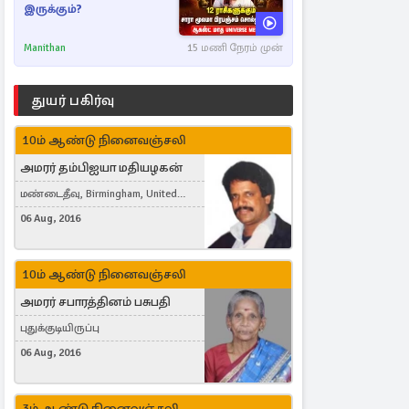
இருக்கும்?
Manithan
15 மணி நேரம் முன்
துயர் பகிர்வு
10ம் ஆண்டு நினைவஞ்சலி
அமரர் தம்பிஐயா மதியழகன்
மண்டைதீவு, Birmingham, United
Kingdom
06 Aug, 2016
10ம் ஆண்டு நினைவஞ்சலி
அமரர் சபாரத்தினம் பசுபதி
புதுக்குடியிருப்பு
06 Aug, 2016
3ம் ஆண்டு நினைவஞ்சலி