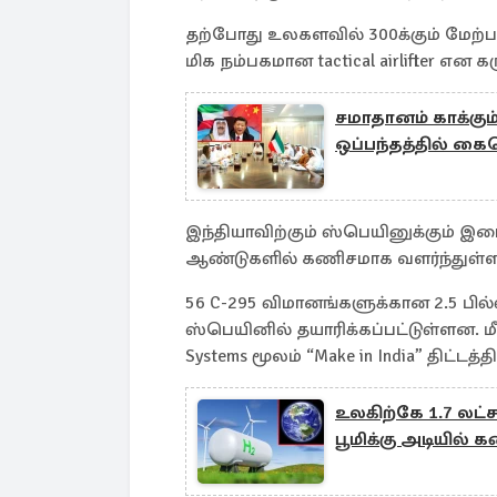
தற்போது உலகளவில் 300க்கும் மேற்ப
மிக நம்பகமான tactical airlifter என க
சமாதானம் காக்கு
ஒப்பந்தத்தில் கை
இந்தியாவிற்கும் ஸ்பெயினுக்கும் இட
ஆண்டுகளில் கணிசமாக வளர்ந்துள்ள
56 C-295 விமானங்களுக்கான 2.5 பில்
ஸ்பெயினில் தயாரிக்கப்பட்டுள்ளன. ம
Systems மூலம் “Make in India” திட்டத்
உலகிற்கே 1.7 லட
பூமிக்கு அடியில் 