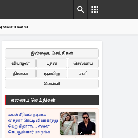
ஏனையவை
இன்றைய செய்திகள்
வியாழன்
புதன்
செவ்வாய்
திங்கள்
ஞாயிறு
சனி
வெள்ளி
ஏனைய செய்திகள்
கயல் சீரியல் நடிகை
சைத்ரா ரெட்டி விவாகரத்து
பெறுகிறாரா?... என்ன
செய்துள்ளார் பாருங்க