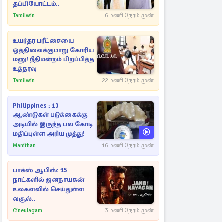
தப்பியோட்டம்..
Tamilwin
6 மணி நேரம் முன்
உயர்தர பரீட்சையை
ஒத்திவைக்குமாறு கோரிய
மனு! நீதிமன்றம் பிறப்பித்த
உத்தரவு
Tamilwin
22 மணி நேரம் முன்
Philippines : 10
ஆண்டுகள் படுக்கைக்கு
அடியில் இருந்த பல கோடி
மதிப்புள்ள அரிய முத்து!
Manithan
16 மணி நேரம் முன்
பாக்ஸ் ஆபிஸ்: 15
நாட்களில் ஜனநாயகன்
உலகளவில் செய்துள்ள
வசூல்..
Cineulagam
3 மணி நேரம் முன்