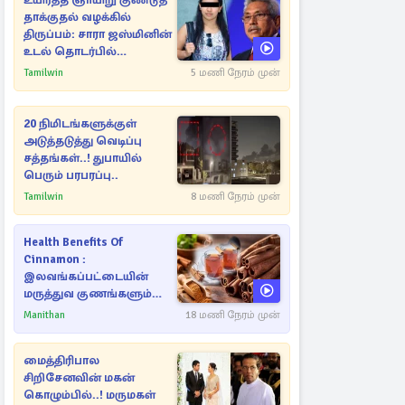
உயிர்த்த ஞாயிறு குண்டுத்
தாக்குதல் வழக்கில்
திருப்பம்: சாரா ஜஸ்மினின்
உடல் தொடர்பில்
நீதிமன்றத்தில் வெளியான
Tamilwin
5 மணி நேரம் முன்
அதிர்ச்சி தகவல்
20 நிமிடங்களுக்குள்
அடுத்தடுத்து வெடிப்பு
சத்தங்கள்..! துபாயில்
பெரும் பரபரப்பு..
Tamilwin
8 மணி நேரம் முன்
Health Benefits Of
Cinnamon :
இலவங்கப்பட்டையின்
மருத்துவ குணங்களும்
ஆரோக்கிய
Manithan
18 மணி நேரம் முன்
நன்மைகளும்!
மைத்திரிபால
சிறிசேனவின் மகன்
கொழும்பில்..! மருமகள்