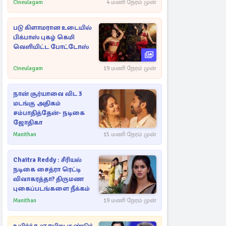
Cineulagam
4 மணி நேரம் முன்
படு கிளாமரான உடையில்
பிக்பாஸ் புகழ் கெமி
வெளியிட்ட போட்டோஸ்
Cineulagam
19 மணி நேரம் முன்
நான் சூர்யாவை விட 3
மடங்கு அதிகம்
சம்பாதித்தேன்- நடிகை
ஜோதிகா
Manithan
15 மணி நேரம் முன்
Chaitra Reddy : சீரியல்
நடிகை சைத்ரா ரெட்டி
விவாகரத்தா? திருமண
புகைப்படங்களை நீக்கம்
Manithan
19 மணி நேரம் முன்