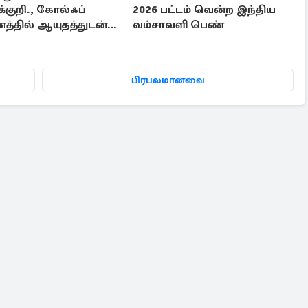
்குறி., கோல்ஃப்
2026 பட்டம் வென்ற இந்திய
்தில் ஆயுதத்துடன்
வம்சாவளி பெண்
த நபர்
பிரபலமானவை