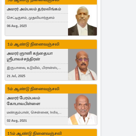
அமரர் அம்பலம் தர்மலிங்கம்
செட்டிகுளம், முதலியார்குளம்
06 Aug, 2023
1ம் ஆண்டு நினைவஞ்சலி
அமரர் ஞானி கந்தையா
ஸ்ரீபாலச்சந்திரன்
இருபாலை, உடுவில், பிரான்ஸ்,
France
21 Jul, 2025
5ம் ஆண்டு நினைவஞ்சலி
அமரர் பேரம்பலம்
கோபாலபிள்ளை
மண்கும்பான், சென்னை, India,
Cergy, France
02 Aug, 2021
15ம் ஆண்டு நினைவஞ்சலி