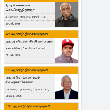
திரு செல்லப்பா
செல்வேந்திரராஜா
மலேசியா, Malaysia, மானிப்பாய்,
Duisburg, Germany, London, United
10 Jul, 2026
Kingdom
4ம் ஆண்டு நினைவஞ்சலி
அமரர் சபேசன் சிவனேஸ்வரன்
சாவகச்சேரி, East Ham, United
Kingdom
24 Jul, 2022
1ம் ஆண்டு நினைவஞ்சலி
அமரர் சொக்கலிங்கம்
சிவஞானசேகரன்
கரம்பன், சரவணை, Raynes Park,
London, United Kingdom
08 Aug, 2025
10ம் ஆண்டு நினைவஞ்சலி