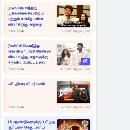
முடிவுக்கு வந்தது
முதலமைச்சர் விஜய்
மற்றும் சங்கீதாவின்
விவாகரத்து வழக்கு
Cineulagam
1 மணி நேரம் முன்
ரீஎன்ட்ரி கொடுத்த
கெனிஷா.. ரவி மோகன்
விவாகரத்து வழக்குக்கு
நடுவில் போட்ட பதிவு
Cineulagam
20 மணி நேரம் முன்
டிசி: திரை விமர்சனம்
Cineulagam
4 மணி நேரம் முன்
18 ஆண்டுகளுக்குப் பிறகு
சூரியன்- கேது அரிய