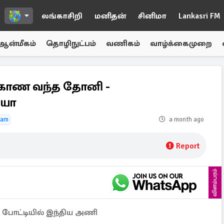
லங்காசிறி
மனிதன்
சினிமா
Lankasri FM
ஆன்மீகம்
தொழிநுட்பம்
வணிகம்
வாழ்க்கைமுறை
 காண வந்த தோனி -
ியா
eam
a month ago
Report
விளம்பரம்
0 போட்டியில் இந்திய அணி