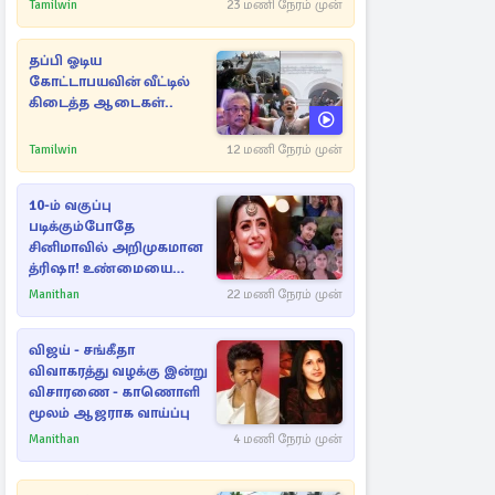
நட்புகள்
Tamilwin
23 மணி நேரம் முன்
தப்பி ஓடிய
கோட்டாபயவின் வீட்டில்
கிடைத்த ஆடைகள்..
Tamilwin
12 மணி நேரம் முன்
10-ம் வகுப்பு
படிக்கும்போதே
சினிமாவில் அறிமுகமான
த்ரிஷா! உண்மையை
பகிர்ந்த இயக்குநர் பிரவீன்
Manithan
22 மணி நேரம் முன்
காந்தி
விஜய் - சங்கீதா
விவாகரத்து வழக்கு இன்று
விசாரணை - காணொளி
மூலம் ஆஜராக வாய்ப்பு
Manithan
4 மணி நேரம் முன்