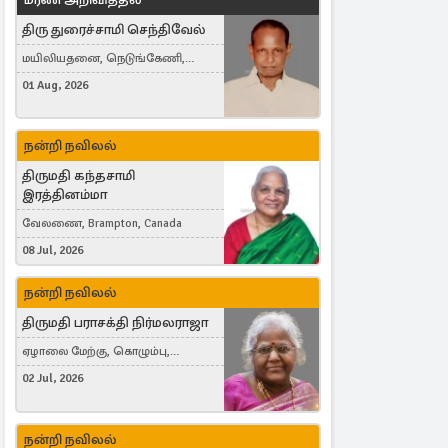
திரு துரைச்சாமி செந்திவேல்
மயிலியதனை, நெடுங்கேணி,
கம்பர்மலை
01 Aug, 2026
நன்றி நவிலல்
திருமதி கந்தசாமி
இரத்தினம்மா
வேலணை, Brampton, Canada
08 Jul, 2026
நன்றி நவிலல்
திருமதி பராசக்தி நிர்மலராஜா
ஏழாலை மேற்கு, கொழும்பு,
தங்காலை, London, United Kingdom
02 Jul, 2026
நன்றி நவிலல்