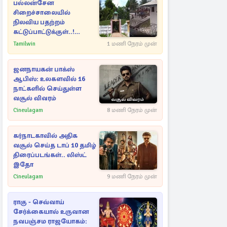
பல்லன்சேன
சிறைச்சாலையில்
நிலவிய பதற்றம்
கட்டுப்பாட்டுக்குள்..!
அதிரடியாக களமிறங்கிய
Tamilwin
1 மணி நேரம் முன்
அதிகாரிகள்
ஜனநாயகன் பாக்ஸ்
ஆபிஸ்: உலகளவில் 16
நாட்களில் செய்துள்ள
வசூல் விவரம்
Cineulagam
8 மணி நேரம் முன்
கர்நாடகாவில் அதிக
வசூல் செய்த டாப் 10 தமிழ்
திரைப்படங்கள்.. லிஸ்ட்
இதோ
Cineulagam
9 மணி நேரம் முன்
ராகு - செவ்வாய்
சேர்க்கையால் உருவான
நவபஞ்சம ராஜயோகம்: