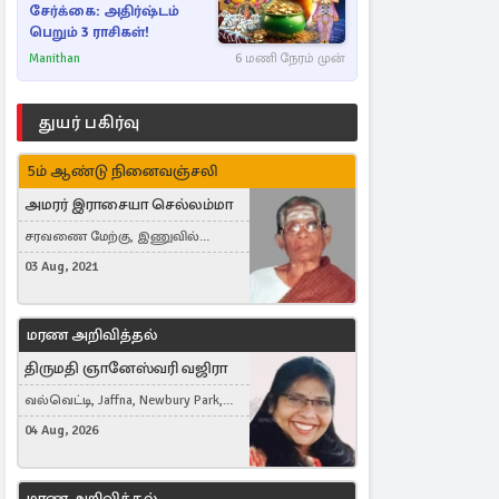
சேர்க்கை: அதிர்ஷ்டம்
பெறும் 3 ராசிகள்!
Manithan
6 மணி நேரம் முன்
துயர் பகிர்வு
5ம் ஆண்டு நினைவஞ்சலி
அமரர் இராசையா செல்லம்மா
சரவணை மேற்கு, இணுவில்
கிழக்கு
03 Aug, 2021
மரண அறிவித்தல்
திருமதி ஞானேஸ்வரி வஜிரா
வல்வெட்டி, Jaffna, Newbury Park,
United Kingdom
04 Aug, 2026
மரண அறிவித்தல்