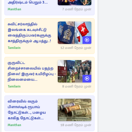
அதிர்ஷ்டம் பெறும் 3
ராசிகள்!
Manithan
7 மணி நேரம் முன்
சுவிட்சர்லாந்தில்
இலங்கை கடவுச்சீட்டு
வைத்திருப்பவர்களுக்கு
காத்திருக்கும் ஆபத்து..!
Tamilwin
12 மணி நேரம் முன்
குருவிட்ட
சிறைச்சாலையில் பதற்ற
நிலை! இருவர் உயிரிழப்பு -
நிலைமையை
கட்டுப்படுத்த பொலிஸார்
Tamilwin
8 மணி நேரம் முன்
கண்ணீர்புகை பிரயோகம்
விரைவில் வரும்
பிளாஸ்டிக் ரூபாய்
நோட்டுகள்.., பழைய
காகித நோட்டுகள்
செல்லுமா?
Manithan
18 மணி நேரம் முன்