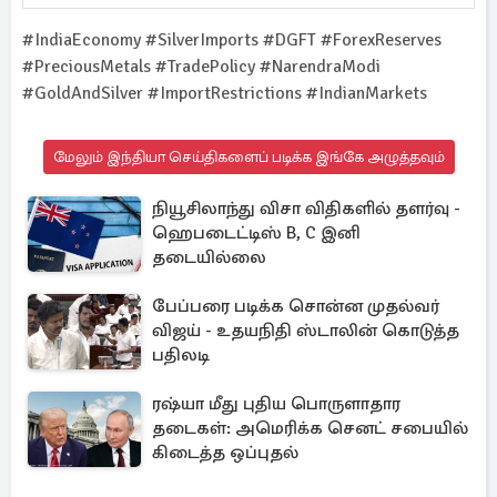
#IndiaEconomy #SilverImports #DGFT #ForexReserves
#PreciousMetals #TradePolicy #NarendraModi
#GoldAndSilver #ImportRestrictions #IndianMarkets
மேலும் இந்தியா செய்திகளைப் படிக்க இங்கே அழுத்தவும்
நியூசிலாந்து விசா விதிகளில் தளர்வு -
ஹெபடைட்டிஸ் B, C இனி
தடையில்லை
பேப்பரை படிக்க சொன்ன முதல்வர்
விஜய் - உதயநிதி ஸ்டாலின் கொடுத்த
பதிலடி
ரஷ்யா மீது புதிய பொருளாதார
தடைகள்: அமெரிக்க செனட் சபையில்
கிடைத்த ஒப்புதல்