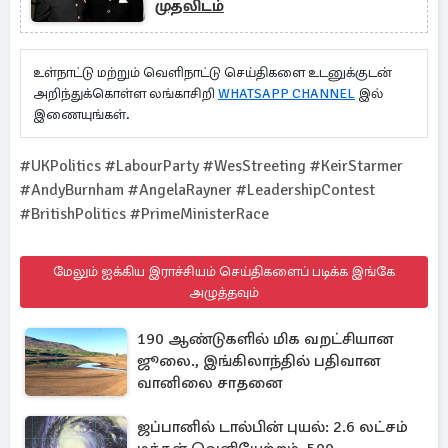
முதலிடம்
உள்நாட்டு மற்றும் வெளிநாட்டு செய்திகளை உடனுக்குடன்
அறிந்துக்கொள்ள லங்காசிறி
WHATSAPP CHANNEL
இல்
இணையுங்கள்.
#UKPolitics #LabourParty #WesStreeting #KeirStarmer
#AndyBurnham #AngelaRayner #LeadershipContest
#BritishPolitics #PrimeMinisterRace
மேலும் ஐக்கிய இராச்சியம் செய்திகளைப் படிக்க இங்கே
அழுத்தவும்
190 ஆண்டுகளில் மிக வறட்சியான
ஜூலை., இங்கிலாந்தில் பதிவான
வானிலை சாதனை
ஜப்பானில் டால்பின் புயல்: 2.6 லட்சம்