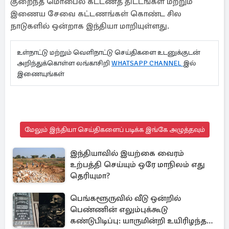
குறைந்த மொபைல் கட்டணத் திட்டங்கள் மற்றும்
இணைய சேவை கட்டணங்கள் கொண்ட சில
நாடுகளில் ஒன்றாக இந்தியா மாறியுள்ளது.
உள்நாட்டு மற்றும் வெளிநாட்டு செய்திகளை உடனுக்குடன்
அறிந்துக்கொள்ள லங்காசிறி
WHATSAPP CHANNEL
இல்
இணையுங்கள்
மேலும் இந்தியா செய்திகளைப் படிக்க இங்கே அழுத்தவும்
இந்தியாவில் இயற்கை வைரம்
உற்பத்தி செய்யும் ஒரே மாநிலம் எது
தெரியுமா?
பெங்களூருவில் வீடு ஒன்றில்
பெண்ணின் எலும்புக்கூடு
கண்டுபிடிப்பு: யாருமின்றி உயிரிழந்த