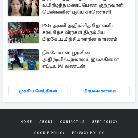
உயிரிழந்த மணப்பெண்: குற்றவாளி
பெண்ணின் புதிய காணொளி
PSG அணி அதிர்ச்சித் தோல்வி:
சர்வதேச வீரர்கள் திரும்பிய
பிறகே..பயிற்சியாளரின் காரணம்
நிக்கோலஸ் பூரனின்
அதிரடியில்..இமாலய இலக்கினை
எட்டிய MI லண்டன்
முக்கிய செய்திகள்
பிரபலமானவை
HOME
ABOUT
CONTACT US
USER POLICY
COOKIE POLICY
PRIVACY POLICY