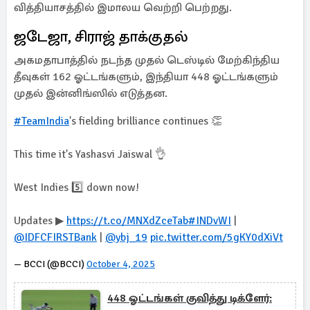
வித்தியாசத்தில் இமாலய வெற்றி பெற்றது.
ஜடேஜா, சிராஜ் தாக்குதல்
அகமதாபாத்தில் நடந்த முதல் டெஸ்டில் மேற்கிந்திய
தீவுகள் 162 ஓட்டங்களும், இந்தியா 448 ஓட்டங்களும்
முதல் இன்னிங்ஸில் எடுத்தன.
#TeamIndia
's fielding brilliance continues 👏
This time it's Yashasvi Jaiswal 👌
West Indies 5️⃣ down now!
Updates ▶
https://t.co/MNXdZceTab
#INDvWI
|
@IDFCFIRSTBank
|
@ybj_19
pic.twitter.com/5gKY0dXiVt
— BCCI (@BCCI)
October 4, 2025
448 ஓட்டங்கள் குவித்து டிக்ளேர்: