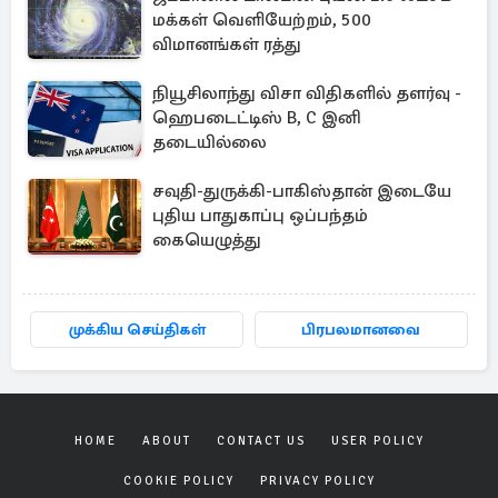
மக்கள் வெளியேற்றம், 500
விமானங்கள் ரத்து
நியூசிலாந்து விசா விதிகளில் தளர்வு -
ஹெபடைட்டிஸ் B, C இனி
தடையில்லை
சவுதி-துருக்கி-பாகிஸ்தான் இடையே
புதிய பாதுகாப்பு ஒப்பந்தம்
கையெழுத்து
முக்கிய செய்திகள்
பிரபலமானவை
HOME
ABOUT
CONTACT US
USER POLICY
COOKIE POLICY
PRIVACY POLICY