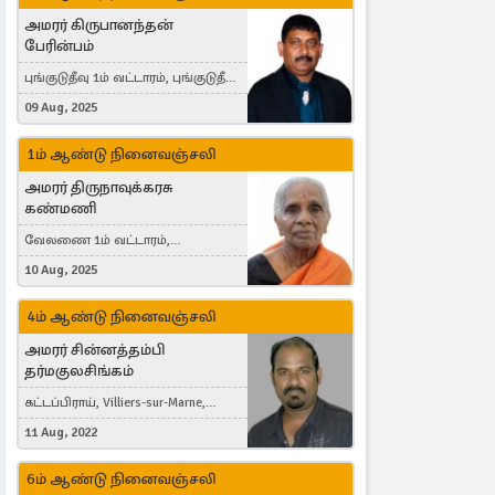
அமரர் கிருபானந்தன்
பேரின்பம்
புங்குடுதீவு 1ம் வட்டாரம், புங்குடுதீவு,
India, Lausanne, Switzerland
09 Aug, 2025
1ம் ஆண்டு நினைவஞ்சலி
அமரர் திருநாவுக்கரசு
கண்மணி
வேலணை 1ம் வட்டாரம்,
மண்கும்பான் மேற்கு, Liestal,
10 Aug, 2025
Switzerland
4ம் ஆண்டு நினைவஞ்சலி
அமரர் சின்னத்தம்பி
தர்மகுலசிங்கம்
கட்டப்பிராய், Villiers-sur-Marne,
France
11 Aug, 2022
6ம் ஆண்டு நினைவஞ்சலி