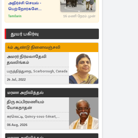
அதிர்ச்சி செயல் -
பெற்றோர்களே
எச்சரிக்கை
Tamilwin
16 மணி நேரம் முன்
துயர் பகிர்வு
4ம் ஆண்டு நினைவஞ்சலி
அமரர் நிர்மலாதேவி
தவலிங்கம்
பருத்தித்துறை, Scarborough, Canada
24 Jul, 2022
மரண அறிவித்தல்
திரு சுப்பிரமணியம்
யோகநாதன்
கரவெட்டி, Quincy-sous-Sénart,
France
06 Aug, 2026
மரண அறிவித்தல்