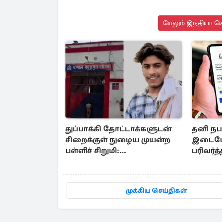
மேலும் இந்தியா செ
துப்பாக்கி தோட்டாக்களுடன்
தனி நபர
சிறைக்குள் நுழைய முயன்ற
இடையே
பள்ளிச் சிறுமி:
பரிவர்
விசாரணையின் கூறிய
கட்டணம
காரணம்
முக்கிய செய்திகள்