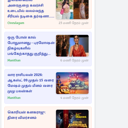
இலங்கையில்
அரைகுறை கவர்ச்சி
உடையில் வலம்வந்த
சீரியல் நடிகை தர்ஷனா...
அவரே வெளியிட்ட
Cineulagam
23 மணி நேரம் முன்
வீடியோ
ஒரு போன் கால்
போதுமானது - புரமோஷன்
நிகழ்வுகளில்
பங்கேற்காதது குறித்து
நயன்தாரா ஓபன் டாக்!
Manithan
6 மணி நேரம் முன்
வார ராசிபலன் 2026:
ஆகஸ்ட் 09 முதல் 15 வரை
மேஷம் முதல் மீனம் வரை
முழு பலன்கள்
Manithan
4 மணி நேரம் முன்
கொரியன் கனகராஜு:
திரை விமர்சனம்