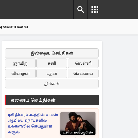
ஏனையவை
இன்றைய செய்திகள்
ஞாயிறு
சனி
வெள்ளி
வியாழன்
புதன்
செவ்வாய்
திங்கள்
ஏனைய செய்திகள்
டிசி திரைப்படத்தின் பாக்ஸ்
ஆபிஸ்: 2 நாட்களில்
உலகளவில் செய்துள்ள
வசூல்