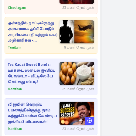
Cineulagam
23 மணி நேரம் முன்
அச்சத்தில் நாட்டிலிருந்து
அவசரமாக தப்பியோடும்
அரசியல்வாதி மற்றும் உயர்
அதிகாரிகள் -
ஆதாரங்களுடன்
Tamilwin
8 மணி நேரம் முன்
நெருங்கும்
புலனாய்வாளர்கள்
Tea Kadai Sweet Bonda :
டீக்கடை ஸ்டைல் இனிப்பு
போண்டா – வீட்டிலேயே
செய்வது எப்படி?
Manithan
21 மணி நேரம் முன்
விஜயின் வெற்றிப்
பயணத்திலிருந்து நாம்
கற்றுக்கொள்ள வேண்டிய
முக்கிய 3 விடயங்கள்!
Manithan
23 மணி நேரம் முன்