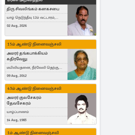
திரு சிவலிங்கம் கனகசபை
யாழ் நெடுந்தீவு 12ம் வட்டாரம்,
Jaffna, நயினாதீவு, London, United
02 Aug, 2026
Kingdom
15ம் ஆண்டு நினைவஞ்சலி
அமரர் தங்கபாக்கியம்
கதிரவேலு
மயிலியதனை, நீர்வேலி தெற்கு,
Herning, Denmark
09 Aug, 2012
43ம் ஆண்டு நினைவஞ்சலி
அமரர் குலசேகரம்
தேவசேகரம்
யாழ்ப்பாணம்
14 Aug, 1983
1ம் ஆண்டு நினைவஞ்சலி