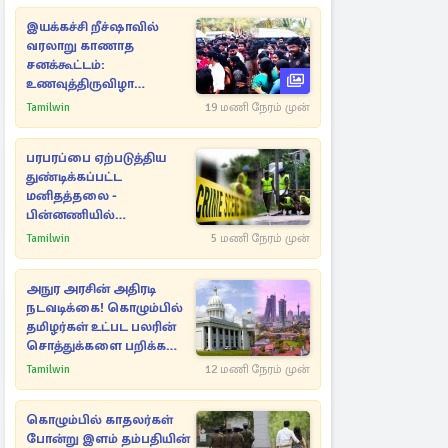
இயக்கச்சி றீச்ஷாவில்
வரலாறு காணாத
சனக்கூட்டம்:
உணவுத்திருவிழா
இடைநிறுத்தம்
Tamilwin
19 மணி நேரம் முன்
பரபரப்பை ஏற்படுத்திய
துண்டிக்கப்பட்ட
மனிதத்தலை -
பின்னணியில்
மறைந்துள்ள மர்மம்
Tamilwin
5 மணி நேரம் முன்
அநுர அரசின் அதிரடி
நடவடிக்கை! கொழும்பில்
தமிழர்கள் உட்பட பலரின்
சொத்துக்களை பறிக்க
நடவடிக்கை
Tamilwin
12 மணி நேரம் முன்
கொழும்பில் காதலர்கள்
போன்று இளம் தம்பதியின்