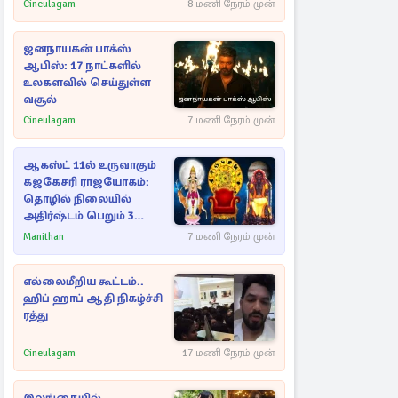
Cineulagam
8 மணி நேரம் முன்
ஜனநாயகன் பாக்ஸ்
ஆபிஸ்: 17 நாட்களில்
உலகளவில் செய்துள்ள
வசூல்
Cineulagam
7 மணி நேரம் முன்
ஆகஸ்ட் 11ல் உருவாகும்
கஜகேசரி ராஜயோகம்:
தொழில் நிலையில்
அதிர்ஷ்டம் பெறும் 3
ராசிகள்!
Manithan
7 மணி நேரம் முன்
எல்லைமீறிய கூட்டம்..
ஹிப் ஹாப் ஆதி நிகழ்ச்சி
ரத்து
Cineulagam
17 மணி நேரம் முன்