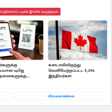
ய்திகளைப் படிக்க இங்கே அழுத்தவும்
்களுக்கு
கனடாவிலிருந்து
யான யுபிஐ
வெளியேற்றப்பட்ட 3,234
த்தனைகளுக்கு
இந்தியர்கள்
ில்லை- மத்திய அரசு
பிரபலமானவை