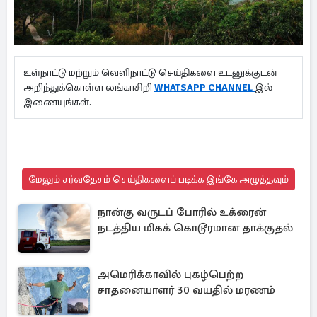
உள்நாட்டு மற்றும் வெளிநாட்டு செய்திகளை உடனுக்குடன்
அறிந்துக்கொள்ள லங்காசிறி
WHATSAPP CHANNEL
இல்
இணையுங்கள்.
மேலும் சர்வதேசம் செய்திகளைப் படிக்க இங்கே அழுத்தவும்
நான்கு வருடப் போரில் உக்ரைன்
நடத்திய மிகக் கொடூரமான தாக்குதல்
அமெரிக்காவில் புகழ்பெற்ற
சாதனையாளர் 30 வயதில் மரணம்