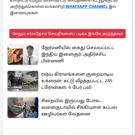
உள்நாட்டு மற்றும் வெளிநாட்டு செய்திகளை உடனுக்குடன்
அறிந்துக்கொள்ள லங்காசிறி
WHATSAPP CHANNEL
இல்
இணையுங்கள்.
மேலும் சர்வதேசம் செய்திகளைப் படிக்க இங்கே அழுத்தவும்
ஜேர்மனியில் கைது செய்யப்பட்ட
இந்திய இளைஞர்: அதிர்ச்சிப்
பின்னணி
ரஷ்ய கிராமங்களை சூறையாடிய
உக்ரைன்: சுட்டு வீழ்த்தப்பட்ட 285
ட்ரோன்கள்: 6 பேர் பலி
சிறையில் இருப்பது போல...
வளைகுடாவில் சிக்கியுள்ள கப்பல்
ஊழியர்கள் வேதனை