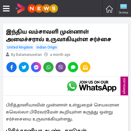
Desktop
இந்திய வம்சாவளி முன்னாள்
அமைச்சரால் உருவாகியுள்ள சர்ச்சை
United Kingdom
Indian Origin
By Balamanuvelan
a month ago
விளம்பரம்
பிரித்தானியாவின் முன்னாள் உள்துறைச் செயலரான
சுவெல்லா பிரேவர்மேன் கூறியுள்ள கருத்து ஒன்று
சர்ச்சையை உருவாக்கியுள்ளது.
பிரித்தானியா ஆண்ட நாடுகள்