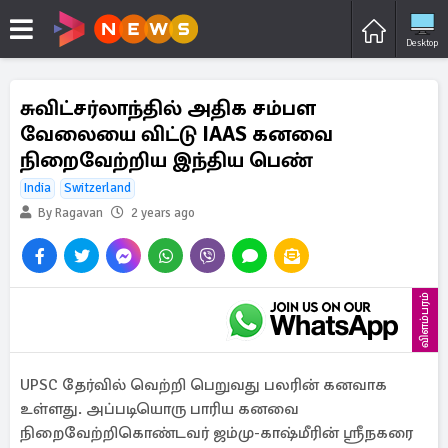
Desktop
சுவிட்சர்லாந்தில் அதிக சம்பள
வேலையை விட்டு IAAS கனவை
நிறைவேற்றிய இந்திய பெண்
India
Switzerland
By Ragavan
2 years ago
விளம்பரம்
UPSC தேர்வில் வெற்றி பெறுவது பலரின் கனவாக
உள்ளது. அப்படியொரு பாரிய கனவை
நிறைவேற்றிகொண்டவர் ஜம்மு-காஷ்மீரின் ஸ்ரீநகரை