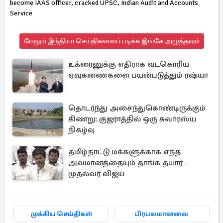
become IAAS officer, cracked UPSC, Indian Audit and Accounts
Service
மேலும் இந்தியா செய்திகளைப் படிக்க இங்கே அழுத்தவும்
உக்ரைனுக்கு எதிராக வடகொரிய
ஏவுகணைகளை பயன்படுத்தும் ரஷ்யா
தொடர்ந்து அசைந்துகொண்டிருக்கும்
கிணறு: குஜராத்தில் ஒரு சுவாரஸ்ய
நிகழ்வு
தமிழ்நாட்டு மக்களுக்காக எந்த
அவமானத்தையும் தாங்க தயார் -
முதல்வர் விஜய்
முக்கிய செய்திகள்
பிரபலமானவை