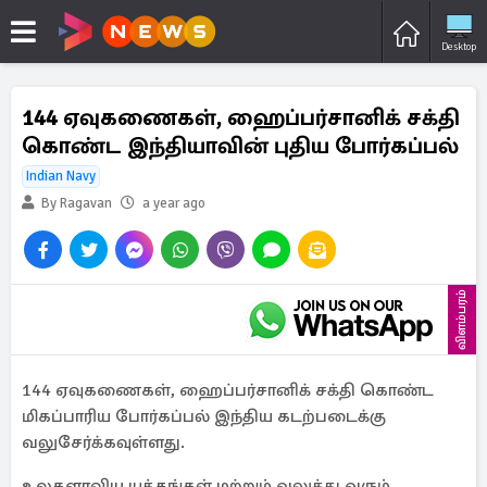
Desktop
144 ஏவுகணைகள், ஹைப்பர்சானிக் சக்தி
கொண்ட இந்தியாவின் புதிய போர்கப்பல்
Indian Navy
By Ragavan
a year ago
விளம்பரம்
144 ஏவுகணைகள், ஹைப்பர்சானிக் சக்தி கொண்ட
மிகப்பாரிய போர்கப்பல் இந்திய கடற்படைக்கு
வலுசேர்க்கவுள்ளது.
உலகளாவிய யுத்தங்கள் மற்றும் வலுத்து வரும்