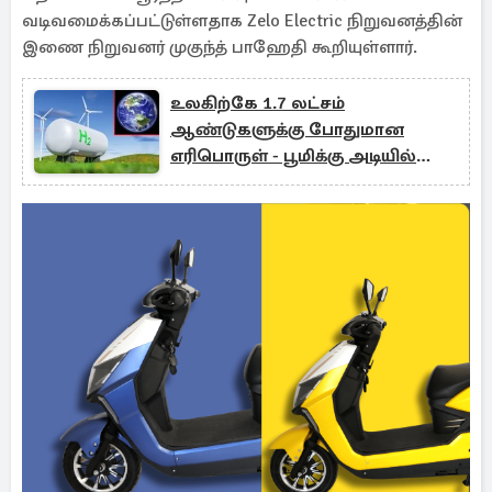
வடிவமைக்கப்பட்டுள்ளதாக Zelo Electric நிறுவனத்தின்
இணை நிறுவனர் முகுந்த் பாஹேதி கூறியுள்ளார்.
உலகிற்கே 1.7 லட்சம்
ஆண்டுகளுக்கு போதுமான
எரிபொருள் - பூமிக்கு அடியில்
கண்டுபிடித்த விஞ்ஞானிகள்