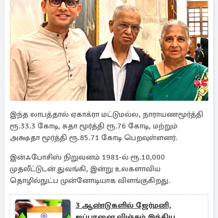
இந்த லாபத்தால் ஏகாக்ரா மட்டுமல்ல, நாராயணமூர்த்தி
ரூ.33.3 கோடி, சுதா மூர்த்தி ரூ.76 கோடி, மற்றும்
அக்ஷதா மூர்த்தி ரூ.85.71 கோடி பெறவுள்ளனர்.
இன்ஃபோசிஸ் நிறுவனம் 1981-ல் ரூ.10,000
முதலீட்டுடன் துவங்கி, இன்று உலகளாவிய
தொழில்நுட்ப முன்னோடியாக விளங்குகிறது.
3 ஆண்டுகளில் ஜேர்மனி,
ஜப்பானை விஞ்சும் இந்திய