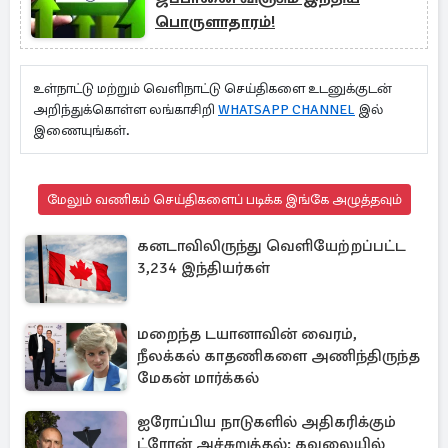
பொருளாதாரம்!
உள்நாட்டு மற்றும் வெளிநாட்டு செய்திகளை உடனுக்குடன்
அறிந்துக்கொள்ள லங்காசிறி
WHATSAPP CHANNEL
இல்
இணையுங்கள்.
மேலும் வணிகம் செய்திகளைப் படிக்க இங்கே அழுத்தவும்
கனடாவிலிருந்து வெளியேற்றப்பட்ட
3,234 இந்தியர்கள்
மறைந்த டயானாவின் வைரம்,
நீலக்கல் காதணிகளை அணிந்திருந்த
மேகன் மார்க்கல்
ஐரோப்பிய நாடுகளில் அதிகரிக்கும்
ட்ரோன் அச்சுறுத்தல்: கவலையில்