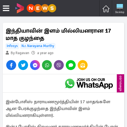
Desktop
இந்தியாவின் இளம் மில்லியனரான 17
மாத குழந்தை
Infosys
N.r. Narayana Murthy
By Ragavan
a year ago
விளம்பரம்
இன்போசிஸ் நாராயணமூர்த்தியின் 17 மாதங்களே
ஆன பேரக்குழந்தை இந்தியாவின் இளம்
மில்லியனராகியுள்ளார்.
இன்ஃபோசிஸ் நிறுவனர் நாராயணமூர்த்தியின் பேரன்,