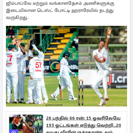
ஜிம்பாப்வே மற்றும் வங்காளதேசம் அணிகளுக்கு
இடையிலான டெஸ்ட் போட்டி ஹராரேயில் நடந்து
வருகிறது.
26 பந்தில் 66 ரன்: 15 ஓவரிலேயே
193 ஓட்டங்கள் எடுத்து வெற்றி..20
வயது வீரரின் ருத்ரதாண்டவம்