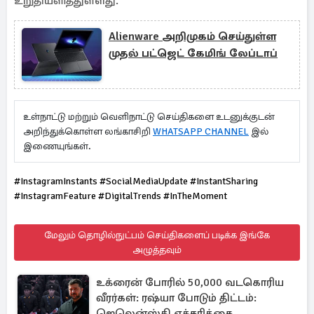
உறுதியளித்துள்ளது.
Alienware அறிமுகம் செய்துள்ள
முதல் பட்ஜெட் கேமிங் லேப்டாப்
உள்நாட்டு மற்றும் வெளிநாட்டு செய்திகளை உடனுக்குடன்
அறிந்துக்கொள்ள லங்காசிறி
WHATSAPP CHANNEL
இல்
இணையுங்கள்.
#InstagramInstants #SocialMediaUpdate #InstantSharing
#InstagramFeature #DigitalTrends #InTheMoment
மேலும் தொழில்நுட்பம் செய்திகளைப் படிக்க இங்கே
அழுத்தவும்
உக்ரைன் போரில் 50,000 வடகொரிய
வீரர்கள்: ரஷ்யா போடும் திட்டம்:
ஜெலென்ஸ்கி எச்சரிக்கை