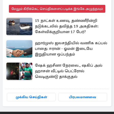
மேலும் கிரிக்கெட் செய்திகளைப் படிக்க இங்கே அழுத்தவும்
15 நாட்கள் உணவு, தண்ணீரின்றி
நடுக்கடலில் தவித்த 19 அகதிகள்:
கேள்விக்குறியான 17 பேர்?
ஹார்முஸ் ஜலசந்தியில் வணிக கப்பல்
பாதை: ஈரான் - ஓமன் இடையே
இறுதியான ஒப்பந்தம்
ஷேக் ஹசீனா நேரலை., ஷகிப் அல்
ஹாசன் வீட்டில் பெட்ரோல்
வெடிகுண்டு தாக்குதல்
முக்கிய செய்திகள்
பிரபலமானவை