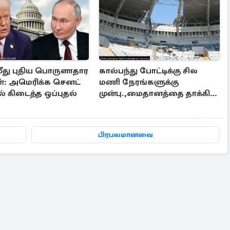
மீது புதிய பொருளாதார
கால்பந்து போட்டிக்கு சில
: அமெரிக்க செனட்
மணி நேரங்களுக்கு
் கிடைத்த ஒப்புதல்
முன்பு.,மைதானத்தை தாக்கிய
ரஷ்ய ஏவுகணை
பிரபலமானவை