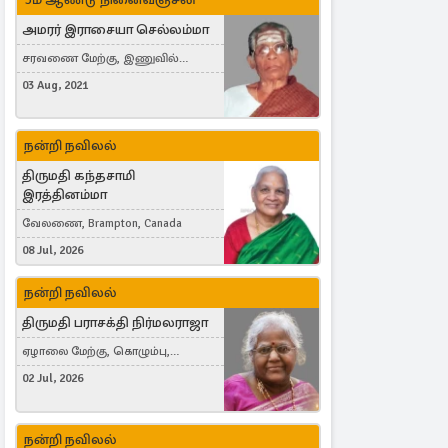
அமரர் இராசையா செல்லம்மா
சரவணை மேற்கு, இணுவில்
கிழக்கு
03 Aug, 2021
நன்றி நவிலல்
திருமதி கந்தசாமி
இரத்தினம்மா
வேலணை, Brampton, Canada
08 Jul, 2026
நன்றி நவிலல்
திருமதி பராசக்தி நிர்மலராஜா
ஏழாலை மேற்கு, கொழும்பு,
தங்காலை, London, United Kingdom
02 Jul, 2026
நன்றி நவிலல்