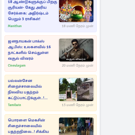
18 ஆண்டுகளுக்குப் பிறகு
சூரியன்- கேது அரிய
சேர்க்கை: அதிர்ஷ்டம்
பெறும் 3 ராசிகள்!
Manithan
18 மணி நேரம் முன்
ஜனநாயகன் பாக்ஸ்
ஆபிஸ்: உலகளவில் 16
நாட்களில் செய்துள்ள
வசூல் விவரம்
Cineulagam
20 மணி நேரம் முன்
பல்லன்சேன
சிறைச்சாலையில்
நிலவிய பதற்றம்
கட்டுப்பாட்டுக்குள்..!
அதிரடியாக களமிறங்கிய
Tamilwin
13 மணி நேரம் முன்
அதிகாரிகள்
பொரளை மெகசின்
சிறைச்சாலையில்
பதற்றநிலை..! சிக்கிய