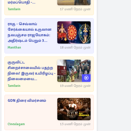
மர்மப்பொதி -
பின்னணியில் வெளியான
Tamilwin
17 மணி நேரம் முன்
காரணம்
ராகு - செவ்வாய்
சேர்க்கையால் உருவான
நவபஞ்சம ராஜயோகம்:
அதிர்ஷ்டம் பெறும் 3
ராசிகள்!
Manithan
18 மணி நேரம் முன்
குருவிட்ட
சிறைச்சாலையில் பதற்ற
நிலை! இருவர் உயிரிழப்பு -
நிலைமையை
கட்டுப்படுத்த பொலிஸார்
Tamilwin
19 மணி நேரம் முன்
கண்ணீர்புகை பிரயோகம்
GDN திரை விமர்சனம்
Cineulagam
13 மணி நேரம் முன்