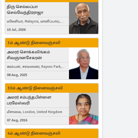
திரு செல்லப்பா
செல்வேந்திரராஜா
மலேசியா, Malaysia, மானிப்பாய்,
Duisburg, Germany, London, United
10 Jul, 2026
Kingdom
1ம் ஆண்டு நினைவஞ்சலி
அமரர் சொக்கலிங்கம்
சிவஞானசேகரன்
கரம்பன், சரவணை, Raynes Park,
London, United Kingdom
08 Aug, 2025
10ம் ஆண்டு நினைவஞ்சலி
அமரர் சம்பந்தபிள்ளை
பரமேஸ்வரி
மீசாலை, London, United Kingdom
07 Aug, 2016
4ம் ஆண்டு நினைவஞ்சலி