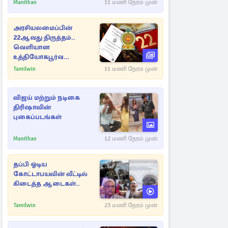
Manithan
11 மணி நேரம் முன்
அரசியலமைப்பின்
22ஆவது திருத்தம்..
வெளியான
உத்தியோகபூர்வ
அறிவிப்பு!
Tamilwin
11 மணி நேரம் முன்
விஜய் மற்றும் நடிகை
திரிஷாவின்
புகைப்படங்கள்
Manithan
12 மணி நேரம் முன்
தப்பி ஓடிய
கோட்டாபயவின் வீட்டில்
கிடைத்த ஆடைகள்..
Tamilwin
23 மணி நேரம் முன்