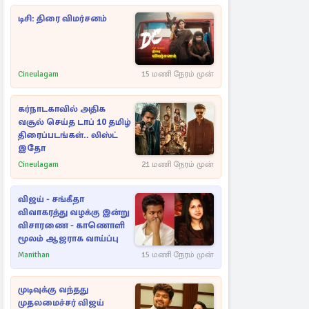
டிசி: திரை விமர்சனம்
Cineulagam
15 மணி நேரம் முன்
கர்நாடகாவில் அதிக
வசூல் செய்த டாப் 10 தமிழ்
திரைப்படங்கள்.. லிஸ்ட்
இதோ
Cineulagam
21 மணி நேரம் முன்
விஜய் - சங்கீதா
விவாகரத்து வழக்கு இன்று
விசாரணை - காணொளி
மூலம் ஆஜராக வாய்ப்பு
Manithan
15 மணி நேரம் முன்
முடிவுக்கு வந்தது
முதலமைச்சர் விஜய்