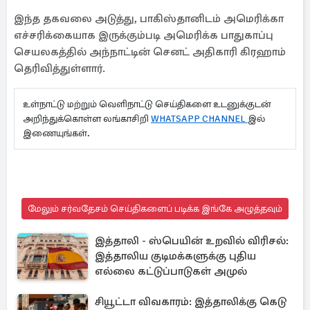
இந்த தகவலை அடுத்து, பாகிஸ்தானிடம் அமெரிக்கா
எச்சரிக்கையாக இருக்கும்படி அமெரிக்க பாதுகாப்பு
செயலகத்தில் அந்நாட்டின் செனட் அதிகாரி கிரஹாம்
தெரிவித்துள்ளார்.
உள்நாட்டு மற்றும் வெளிநாட்டு செய்திகளை உடனுக்குடன்
அறிந்துக்கொள்ள லங்காசிறி
WHATSAPP CHANNEL
இல்
இணையுங்கள்.
மேலும் சர்வதேசம் செய்திகளைப் படிக்க இங்கே அழுத்தவும்
இத்தாலி - ஸ்பெயின் உறவில் விரிசல்:
இத்தாலிய குடிமக்களுக்கு புதிய
எல்லை கட்டுப்பாடுகள் அமுல்
சியூட்டா விவகாரம்: இத்தாலிக்கு கெடு