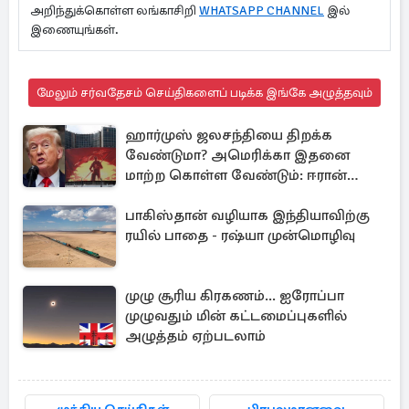
அறிந்துக்கொள்ள லங்காசிறி
WHATSAPP CHANNEL
இல்
இணையுங்கள்.
மேலும் சர்வதேசம் செய்திகளைப் படிக்க இங்கே அழுத்தவும்
ஹார்முஸ் ஜலசந்தியை திறக்க
வேண்டுமா? அமெரிக்கா இதனை
மாற்ற கொள்ள வேண்டும்: ஈரான்
திட்டவட்டம்
பாகிஸ்தான் வழியாக இந்தியாவிற்கு
ரயில் பாதை - ரஷ்யா முன்மொழிவு
முழு சூரிய கிரகணம்... ஐரோப்பா
முழுவதும் மின் கட்டமைப்புகளில்
அழுத்தம் ஏற்படலாம்