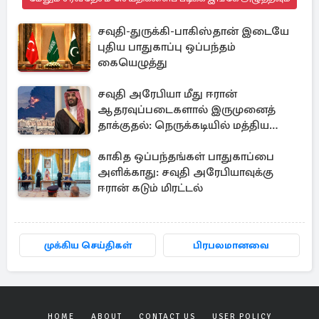
சவுதி-துருக்கி-பாகிஸ்தான் இடையே
புதிய பாதுகாப்பு ஒப்பந்தம்
கையெழுத்து
சவுதி அரேபியா மீது ஈரான்
ஆதரவுப்படைகளால் இருமுனைத்
தாக்குதல்: நெருக்கடியில் மத்திய
கிழக்கு
காகித ஒப்பந்தங்கள் பாதுகாப்பை
அளிக்காது: சவுதி அரேபியாவுக்கு
ஈரான் கடும் மிரட்டல்
முக்கிய செய்திகள்
பிரபலமானவை
HOME
ABOUT
CONTACT US
USER POLICY