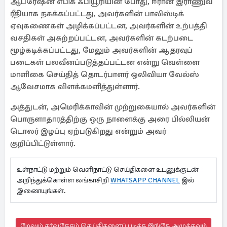
ஆபரேஷன் எபிக் ஃபியூரியின் போது, ​​ஈரான் இராணுவ
ரீதியாக நசுக்கப்பட்டது, அவர்களின் பாலிஸ்டிக்
ஏவுகணைகள் அழிக்கப்பட்டன, அவர்களின் உற்பத்தி
வசதிகள் அகற்றப்பட்டன, அவர்களின் கடற்படை
மூழ்கடிக்கப்பட்டது, மேலும் அவர்களின் ஆதரவுப்
படைகள் பலவீனப்படுத்தப்பட்டன என்று வெள்ளை
மாளிகை செய்தித் தொடர்பாளர் ஒலிவியா வேல்ஸ்
ஆவேசமாக விளக்கமளித்துள்ளார்.
அத்துடன், அமெரிக்காவின் முற்றுகையால் அவர்களின்
பொருளாதாரத்திற்கு ஒரு நாளைக்கு அரை பில்லியன்
டொலர் இழப்பு ஏற்படுகிறது என்றும் அவர்
குறிப்பிட்டுள்ளார்.
உள்நாட்டு மற்றும் வெளிநாட்டு செய்திகளை உடனுக்குடன்
அறிந்துக்கொள்ள லங்காசிறி
WHATSAPP CHANNEL
இல்
இணையுங்கள்.
மேலும் சர்வதேசம் செய்திகளைப் படிக்க இங்கே அழுத்தவும்