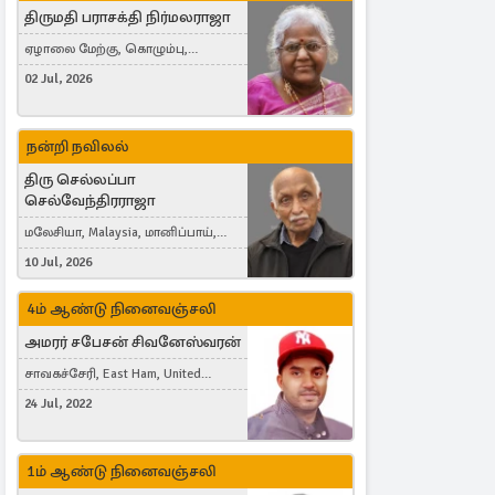
திருமதி பராசக்தி நிர்மலராஜா
ஏழாலை மேற்கு, கொழும்பு,
தங்காலை, London, United Kingdom
02 Jul, 2026
நன்றி நவிலல்
திரு செல்லப்பா
செல்வேந்திரராஜா
மலேசியா, Malaysia, மானிப்பாய்,
Duisburg, Germany, London, United
10 Jul, 2026
Kingdom
4ம் ஆண்டு நினைவஞ்சலி
அமரர் சபேசன் சிவனேஸ்வரன்
சாவகச்சேரி, East Ham, United
Kingdom
24 Jul, 2022
1ம் ஆண்டு நினைவஞ்சலி