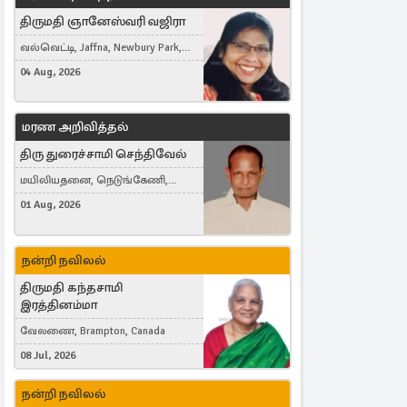
திருமதி ஞானேஸ்வரி வஜிரா
வல்வெட்டி, Jaffna, Newbury Park,
United Kingdom
04 Aug, 2026
மரண அறிவித்தல்
திரு துரைச்சாமி செந்திவேல்
மயிலியதனை, நெடுங்கேணி,
கம்பர்மலை
01 Aug, 2026
நன்றி நவிலல்
திருமதி கந்தசாமி
இரத்தினம்மா
வேலணை, Brampton, Canada
08 Jul, 2026
நன்றி நவிலல்