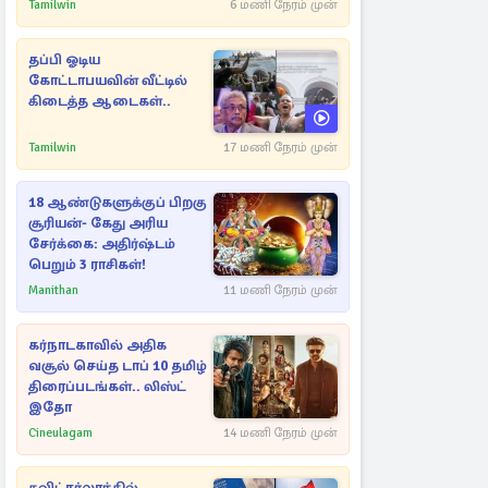
அதிரடியாக களமிறங்கிய
Tamilwin
6 மணி நேரம் முன்
அதிகாரிகள்
தப்பி ஓடிய
கோட்டாபயவின் வீட்டில்
கிடைத்த ஆடைகள்..
Tamilwin
17 மணி நேரம் முன்
18 ஆண்டுகளுக்குப் பிறகு
சூரியன்- கேது அரிய
சேர்க்கை: அதிர்ஷ்டம்
பெறும் 3 ராசிகள்!
Manithan
11 மணி நேரம் முன்
கர்நாடகாவில் அதிக
வசூல் செய்த டாப் 10 தமிழ்
திரைப்படங்கள்.. லிஸ்ட்
இதோ
Cineulagam
14 மணி நேரம் முன்