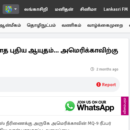
லங்காசிறி
மனிதன்
சினிமா
Lankasri FM
ஆன்மீகம்
தொழிநுட்பம்
வணிகம்
வாழ்க்கைமுறை
 புதிய ஆயுதம்... அமெரிக்காவிற்கு
2 months ago
Report
விளம்பரம்
ஸ் நீரிணைக்கு அருகே அமெரிக்காவின் MQ-9 ரீப்பர்