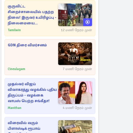
குருவிட்ட
சிறைச்சாலையில் பதற்ற
நிலை! இருவர் உயிரிழப்பு -
நிலைமையை
கட்டுப்படுத்த பொலிஸார்
Tamilwin
12 மணி நேரம் முன்
கண்ணீர்புகை பிரயோகம்
GDN திரை விமர்சனம்
Cineulagam
7 மணி நேரம் முன்
முதல்வர் விஜய்
விவாகரத்து வழக்கில் புதிய
திருப்பம் - வழக்கை
வாபஸ் பெற்ற சங்கீதா!
Manithan
4 மணி நேரம் முன்
விரைவில் வரும்
பிளாஸ்டிக் ரூபாய்