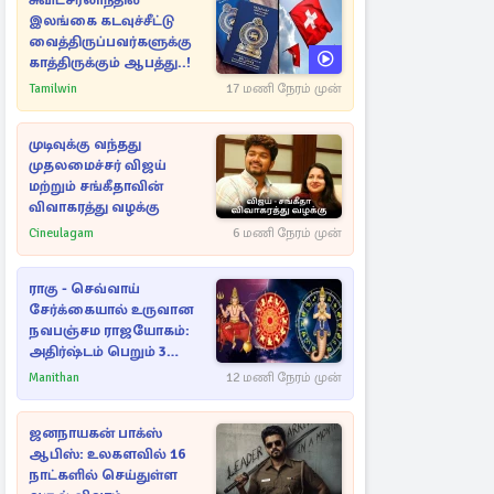
சுவிட்சர்லாந்தில்
இலங்கை கடவுச்சீட்டு
வைத்திருப்பவர்களுக்கு
காத்திருக்கும் ஆபத்து..!
Tamilwin
17 மணி நேரம் முன்
முடிவுக்கு வந்தது
முதலமைச்சர் விஜய்
மற்றும் சங்கீதாவின்
விவாகரத்து வழக்கு
Cineulagam
6 மணி நேரம் முன்
ராகு - செவ்வாய்
சேர்க்கையால் உருவான
நவபஞ்சம ராஜயோகம்:
அதிர்ஷ்டம் பெறும் 3
ராசிகள்!
Manithan
12 மணி நேரம் முன்
ஜனநாயகன் பாக்ஸ்
ஆபிஸ்: உலகளவில் 16
நாட்களில் செய்துள்ள