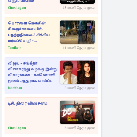
வசூல் விவரம்
Cineulagam
13 மணி நேரம் முன்
பொரளை மெகசின்
சிறைச்சாலையில்
பதற்றநிலை..! சிக்கிய
மர்மப்பொதி -
பின்னணியில் வெளியான
Tamilwin
11 மணி நேரம் முன்
காரணம்
விஜய் - சங்கீதா
விவாகரத்து வழக்கு இன்று
விசாரணை - காணொளி
மூலம் ஆஜராக வாய்ப்பு
Manithan
9 மணி நேரம் முன்
டிசி: திரை விமர்சனம்
Cineulagam
8 மணி நேரம் முன்