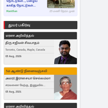
நோட்டுகள்.., பழைய
காகித நோட்டுகள்
செல்லுமா?
Manithan
23 மணி நேரம் முன்
துயர் பகிர்வு
மரண அறிவித்தல்
திரு சஜீவன் சிவபாதம்
Toronto, Canada, Maple, Canada
03 Aug, 2026
5ம் ஆண்டு நினைவஞ்சலி
அமரர் இராசையா செல்லம்மா
சரவணை மேற்கு, இணுவில்
கிழக்கு
03 Aug, 2021
மரண அறிவித்தல்