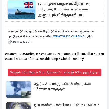
ஹார்முஸ் பாதுகாப்பிற்காக
ட்ரோன், போர்க்கப்பல்களை
அனுப்பும் பிரித்தானியா
உள்நாட்டு மற்றும் வெளிநாட்டு செய்திகளை உடனுக்குடன்
அறிந்துக்கொள்ள லங்காசிறி
WHATSAPP CHANNEL
இல்
இணையுங்கள்.
#IranWar #USDefense #WarCost #Pentagon #TrillionDollarBurden
#MiddleEastConflict #DonaldTrump #GlobalEconomy
மேலும் சர்வதேசம் செய்திகளைப் படிக்க இங்கே அழுத்தவும்
ஜேர்மன் சரக்கு கப்பல் மீது ரஷ்ய
ட்ரோன் தாக்குதல்
ஜப்பானில் டால்பின் புயல்: 2.6 லட்சம்