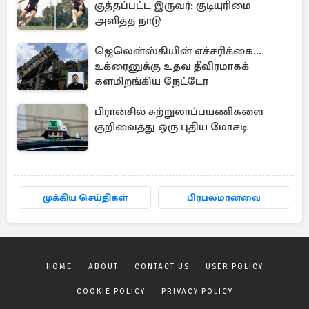
குத்தப்பட்ட இருவர்: குடியுரிமை
அளித்த நாடு
ஜெலென்ஸ்கியின் எச்சரிக்கை...
உக்ரைனுக்கு உதவ தீவிரமாகக்
களமிறங்கிய நேட்டோ
பிரான்சில் சுற்றுலாப்பயணிகளை
குறிவைத்து ஒரு புதிய மோசடி
முக்கிய செய்திகள்
பிரபலமானவை
HOME
ABOUT
CONTACT US
USER POLICY
COOKIE POLICY
PRIVACY POLICY