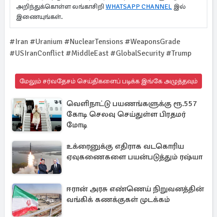
அறிந்துக்கொள்ள லங்காசிறி
WHATSAPP CHANNEL
இல்
இணையுங்கள்.
#Iran #Uranium #NuclearTensions #WeaponsGrade
#USIranConflict #MiddleEast #GlobalSecurity #Trump
மேலும் சர்வதேசம் செய்திகளைப் படிக்க இங்கே அழுத்தவும்
வெளிநாட்டு பயணங்களுக்கு ரூ.557
கோடி செலவு செய்துள்ள பிரதமர்
மோடி
உக்ரைனுக்கு எதிராக வடகொரிய
ஏவுகணைகளை பயன்படுத்தும் ரஷ்யா
ஈரான் அரசு எண்ணெய் நிறுவனத்தின்
வங்கிக் கணக்குகள் முடக்கம்