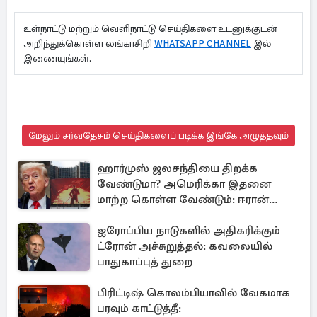
உள்நாட்டு மற்றும் வெளிநாட்டு செய்திகளை உடனுக்குடன்
அறிந்துக்கொள்ள லங்காசிறி
WHATSAPP CHANNEL
இல்
இணையுங்கள்.
மேலும் சர்வதேசம் செய்திகளைப் படிக்க இங்கே அழுத்தவும்
ஹார்முஸ் ஜலசந்தியை திறக்க
வேண்டுமா? அமெரிக்கா இதனை
மாற்ற கொள்ள வேண்டும்: ஈரான்
திட்டவட்டம்
ஐரோப்பிய நாடுகளில் அதிகரிக்கும்
ட்ரோன் அச்சுறுத்தல்: கவலையில்
பாதுகாப்புத் துறை
பிரிட்டிஷ் கொலம்பியாவில் வேகமாக
பரவும் காட்டுத்தீ: