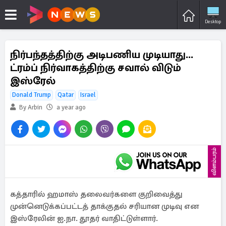
Desktop
நிர்பந்தத்திற்கு அடிபணிய முடியாது...
ட்ரம்ப் நிர்வாகத்திற்கு சவால் விடும்
இஸ்ரேல்
Donald Trump
Qatar
Israel
By Arbin
a year ago
விளம்பரம்
கத்தாரில் ஹமாஸ் தலைவர்களை குறிவைத்து
முன்னெடுக்கப்பட்டத் தாக்குதல் சரியான முடிவு என
இஸ்ரேலின் ஐ.நா. தூதர் வாதிட்டுள்ளார்.