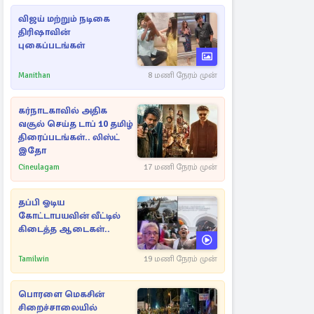
விஜய் மற்றும் நடிகை
திரிஷாவின்
புகைப்படங்கள்
Manithan
8 மணி நேரம் முன்
கர்நாடகாவில் அதிக
வசூல் செய்த டாப் 10 தமிழ்
திரைப்படங்கள்.. லிஸ்ட்
இதோ
Cineulagam
17 மணி நேரம் முன்
தப்பி ஓடிய
கோட்டாபயவின் வீட்டில்
கிடைத்த ஆடைகள்..
Tamilwin
19 மணி நேரம் முன்
பொரளை மெகசின்
சிறைச்சாலையில்