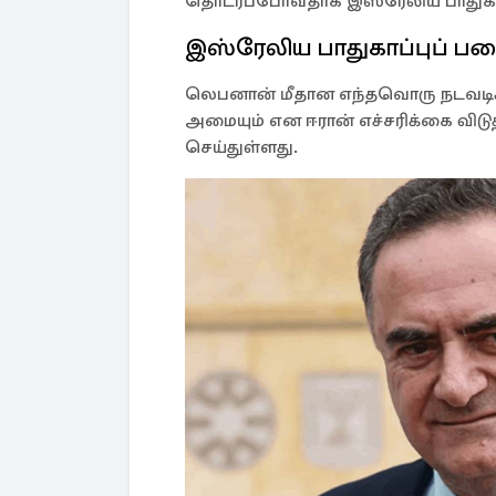
தொடரப்போவதாக இஸ்ரேலிய பாதுகாப்ப
இஸ்ரேலிய பாதுகாப்புப் ப
லெபனான் மீதான எந்தவொரு நடவடிக
அமையும் என ஈரான் எச்சரிக்கை விட
செய்துள்ளது.