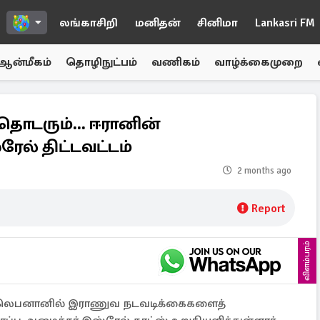
லங்காசிறி
மனிதன்
சினிமா
Lankasri FM
ஆன்மீகம்
தொழிநுட்பம்
வணிகம்
வாழ்க்கைமுறை
தொடரும்... ஈரானின்
ேல் திட்டவட்டம்
2 months ago
Report
விளம்பரம்
றி, லெபனானில் இராணுவ நடவடிக்கைகளைத்