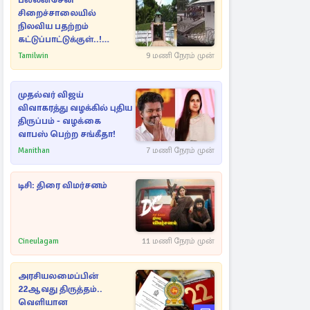
பல்லன்சேன
சிறைச்சாலையில்
நிலவிய பதற்றம்
கட்டுப்பாட்டுக்குள்..!
அதிரடியாக களமிறங்கிய
Tamilwin
9 மணி நேரம் முன்
அதிகாரிகள்
முதல்வர் விஜய்
விவாகரத்து வழக்கில் புதிய
திருப்பம் - வழக்கை
வாபஸ் பெற்ற சங்கீதா!
Manithan
7 மணி நேரம் முன்
டிசி: திரை விமர்சனம்
Cineulagam
11 மணி நேரம் முன்
அரசியலமைப்பின்
22ஆவது திருத்தம்..
வெளியான