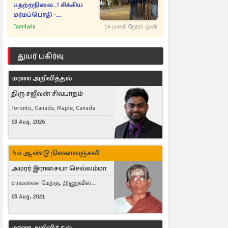
பதற்றநிலை..! சிக்கிய
மர்மப்பொதி -
பின்னணியில் வெளியான
Tamilwin
14 மணி நேரம் முன்
காரணம்
துயர் பகிர்வு
மரண அறிவித்தல்
திரு சஜீவன் சிவபாதம்
Toronto, Canada, Maple, Canada
03 Aug, 2026
5ம் ஆண்டு நினைவஞ்சலி
அமரர் இராசையா செல்லம்மா
சரவணை மேற்கு, இணுவில்
கிழக்கு
03 Aug, 2021
மரண அறிவித்தல்