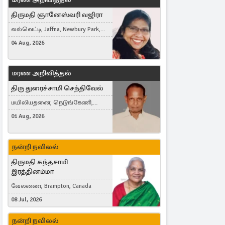
திருமதி ஞானேஸ்வரி வஜிரா
வல்வெட்டி, Jaffna, Newbury Park,
United Kingdom
04 Aug, 2026
மரண அறிவித்தல்
திரு துரைச்சாமி செந்திவேல்
மயிலியதனை, நெடுங்கேணி,
கம்பர்மலை
01 Aug, 2026
நன்றி நவிலல்
திருமதி கந்தசாமி
இரத்தினம்மா
வேலணை, Brampton, Canada
08 Jul, 2026
நன்றி நவிலல்