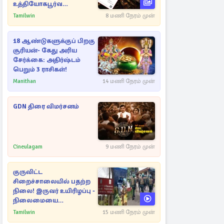
உத்தியோகபூர்வ
அறிவிப்பு!
Tamilwin
8 மணி நேரம் முன்
18 ஆண்டுகளுக்குப் பிறகு
சூரியன்- கேது அரிய
சேர்க்கை: அதிர்ஷ்டம்
பெறும் 3 ராசிகள்!
Manithan
14 மணி நேரம் முன்
GDN திரை விமர்சனம்
Cineulagam
9 மணி நேரம் முன்
குருவிட்ட
சிறைச்சாலையில் பதற்ற
நிலை! இருவர் உயிரிழப்பு -
நிலைமையை
கட்டுப்படுத்த பொலிஸார்
Tamilwin
15 மணி நேரம் முன்
கண்ணீர்புகை பிரயோகம்