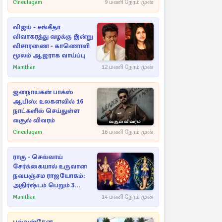
Cineulagam
9 மணி நேரம் முன்
விஜய் - சங்கீதா
விவாகரத்து வழக்கு இன்று
விசாரணை - காணொளி
மூலம் ஆஜராக வாய்ப்பு
Manithan
12 மணி நேரம் முன்
ஜனநாயகன் பாக்ஸ்
ஆபிஸ்: உலகளவில் 16
நாட்களில் செய்துள்ள
வசூல் விவரம்
Cineulagam
16 மணி நேரம் முன்
ராகு - செவ்வாய்
சேர்க்கையால் உருவான
நவபஞ்சம ராஜயோகம்:
அதிர்ஷ்டம் பெறும் 3
ராசிகள்!
Manithan
14 மணி நேரம் முன்