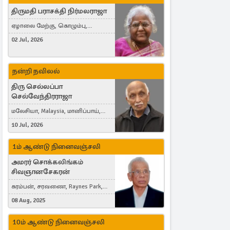
திருமதி பராசக்தி நிர்மலராஜா
ஏழாலை மேற்கு, கொழும்பு,
தங்காலை, London, United Kingdom
02 Jul, 2026
நன்றி நவிலல்
திரு செல்லப்பா
செல்வேந்திரராஜா
மலேசியா, Malaysia, மானிப்பாய்,
Duisburg, Germany, London, United
10 Jul, 2026
Kingdom
1ம் ஆண்டு நினைவஞ்சலி
அமரர் சொக்கலிங்கம்
சிவஞானசேகரன்
கரம்பன், சரவணை, Raynes Park,
London, United Kingdom
08 Aug, 2025
10ம் ஆண்டு நினைவஞ்சலி