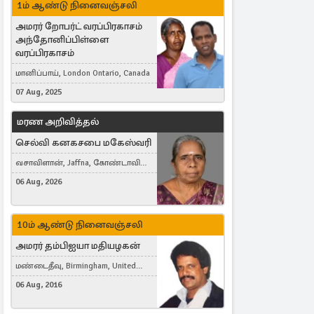
1ம் ஆண்டு நினைவஞ்சலி
அமரர் றோபர்ட் வரப்பிரகாசம்
அந்தோனிப்பிள்ளை
வரப்பிரகாசம்
மானிப்பாய், London Ontario, Canada
07 Aug, 2025
மரண அறிவித்தல்
செல்வி கனகசபை மகேஸ்வரி
வசாவிளான், Jaffna, கோண்டாவில்
கிழக்கு
06 Aug, 2026
10ம் ஆண்டு நினைவஞ்சலி
அமரர் தம்பிஐயா மதியழகன்
மண்டைதீவு, Birmingham, United
Kingdom
06 Aug, 2016