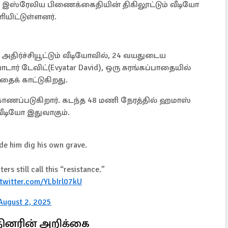
் இஸ்ரேலிய பிணைக்கைதியின் திகிலூட்டும் வீடியோ
ிட்டுள்ளனர்.
ிர்ச்சியூட்டும் வீடியோவில், 24 வயதுடைய
 டேவிட்(Evyatar David), ஒரு சுரங்கப்பாதையில்
க் காட்டுகிறது.
காணப்படுகிறார். கடந்த 48 மணி நேரத்தில் ஹமாஸ்
ீடியோ இதுவாகும்.
de him dig his own grave.
s still call this “resistance.”
.twitter.com/YLbIrl07kU
August 2, 2025
்தினரின் அறிக்கை