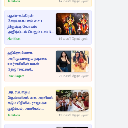
அநுரவுக்குச் சென்ற
Tamilwin
14 மணி நேரம் முன்
அறிவுரை..
புதன்–சுக்கிரன்
சேர்க்கையால் லாப
திருஷ்டி யோகம்:
அதிர்ஷ்டம் பெறும் டாப் 3
ராசிகள்!
Manithan
19 மணி நேரம் முன்
ஹீரோயினாக
அறிமுகமாகும் நடிகை
ஊர்வசியின் மகள்
தேஜாலட்சுமி..
Cineulagam
21 மணி நேரம் முன்
பரபரப்பாகும்
தென்னிலங்கை அரசியல்!
கடும் பீதியில் ராஜபக்ச
குடும்பம், அரசியல்
நட்புகள்
Tamilwin
12 மணி நேரம் முன்