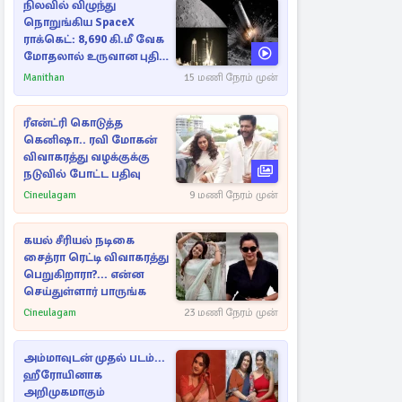
நிலவில் விழுந்து
நொறுங்கிய SpaceX
ராக்கெட்: 8,690 கி.மீ வேக
மோதலால் உருவான புதிய
பள்ளம்!
Manithan
15 மணி நேரம் முன்
ரீஎன்ட்ரி கொடுத்த
கெனிஷா.. ரவி மோகன்
விவாகரத்து வழக்குக்கு
நடுவில் போட்ட பதிவு
Cineulagam
9 மணி நேரம் முன்
கயல் சீரியல் நடிகை
சைத்ரா ரெட்டி விவாகரத்து
பெறுகிறாரா?... என்ன
செய்துள்ளார் பாருங்க
Cineulagam
23 மணி நேரம் முன்
அம்மாவுடன் முதல் படம்...
ஹீரோயினாக
அறிமுகமாகும்