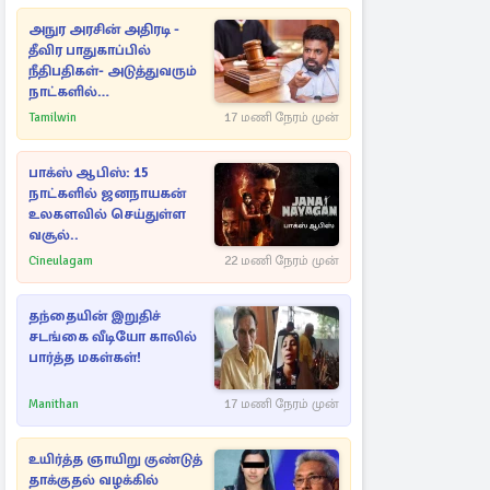
அநுர அரசின் அதிரடி -
தீவிர பாதுகாப்பில்
நீதிபதிகள்- அடுத்துவரும்
நாட்களில்
அம்பலமாகவுள்ள ரகசியம்
Tamilwin
17 மணி நேரம் முன்
பாக்ஸ் ஆபிஸ்: 15
நாட்களில் ஜனநாயகன்
உலகளவில் செய்துள்ள
வசூல்..
Cineulagam
22 மணி நேரம் முன்
தந்தையின் இறுதிச்
சடங்கை வீடியோ காலில்
பார்த்த மகள்கள்!
Manithan
17 மணி நேரம் முன்
உயிர்த்த ஞாயிறு குண்டுத்
தாக்குதல் வழக்கில்