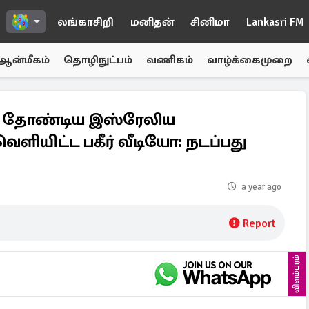
லங்காசிறி
மனிதன்
சினிமா
Lankasri FM
ஆன்மீகம்
தொழிநுட்பம்
வணிகம்
வாழ்க்கைமுறை
ை தோண்டிய இஸ்ரேலிய
ியிட்ட பகீர் வீடியோ: நடப்பது
a year ago
Report
விளம்பரம்