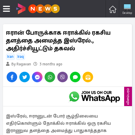
Desktop
ஈரான் போருக்காக ஈராக்கில் ரகசிய
தளத்தை அமைத்த இஸ்ரேல்.,
அதிர்ச்சியூட்டும் தகவல்
Iran
Iraq
By Ragavan
3 months ago
விளம்பரம்
இஸ்ரேல், ஈரானுடன் போர் சூழ்நிலையை
எதிர்கொள்ளும் நோக்கில் ஈராக்கில் ஒரு ரகசிய
இராணுவ தளத்தை அமைத்து பாதுகாத்ததாக