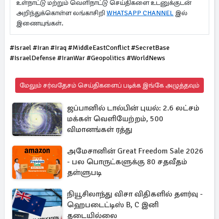
உள்நாட்டு மற்றும் வெளிநாட்டு செய்திகளை உடனுக்குடன்
அறிந்துக்கொள்ள லங்காசிறி
WHATSAPP CHANNEL
இல்
இணையுங்கள்.
#Israel #Iran #Iraq #MiddleEastConflict #SecretBase
#IsraelDefense #IranWar #Geopolitics #WorldNews
மேலும் சர்வதேசம் செய்திகளைப் படிக்க இங்கே அழுத்தவும்
ஜப்பானில் டால்பின் புயல்: 2.6 லட்சம்
மக்கள் வெளியேற்றம், 500
விமானங்கள் ரத்து
அமேசானின் Great Freedom Sale 2026
- பல பொருட்களுக்கு 80 சதவீதம்
தள்ளுபடி
நியூசிலாந்து விசா விதிகளில் தளர்வு -
ஹெபடைட்டிஸ் B, C இனி
தடையில்லை