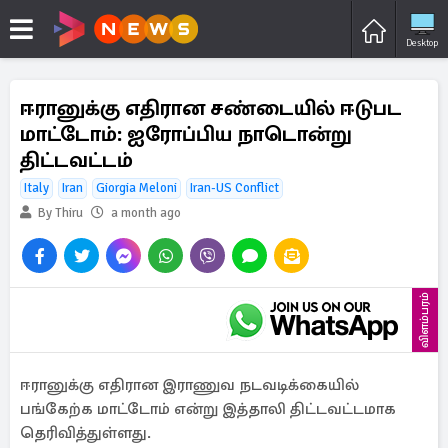
Desktop
ஈரானுக்கு எதிரான சண்டையில் ஈடுபட
மாட்டோம்: ஐரோப்பிய நாடொன்று
திட்டவட்டம்
Italy
Iran
Giorgia Meloni
Iran-US Conflict
By Thiru
a month ago
விளம்பரம்
ஈரானுக்கு எதிரான இராணுவ நடவடிக்கையில்
பங்கேற்க மாட்டோம் என்று இத்தாலி திட்டவட்டமாக
தெரிவித்துள்ளது.