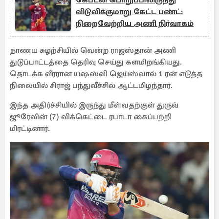
கேப்டன் பொறுப்பிலிருந்து
விடுவிக்குமாறு கேட்ட பண்ட்:
நிறைவேற்றிய அணி நிர்வாகம்
நாணய சுழற்சியில் வென்ற ராஜஸ்தான் அணி
துடுப்பாட்டத்தை தெரிவு செய்து களமிறங்கியது.
தொடக்க வீரரான யஷஸ்வி ஜெய்ஸ்வால் 1 ரன் எடுத்த
நிலையில் சிராஜ் பந்துவீச்சில் ஆட்டமிழந்தார்.
இந்த அதிர்ச்சியில் இருந்து மீள்வதற்குள் துருவ்
ஜூரேலின் (7) விக்கெட்டை ரபாடா கைப்பற்றி
மிரட்டினார்.