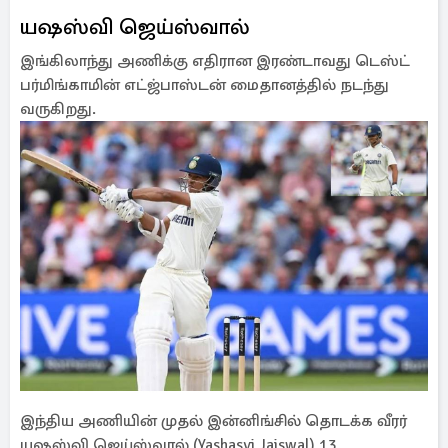
யஷஸ்வி ஜெய்ஸ்வால்
இங்கிலாந்து அணிக்கு எதிரான இரண்டாவது டெஸ்ட்
பர்மிங்காமின் எட்ஜ்பாஸ்டன் மைதானத்தில் நடந்து
வருகிறது.
இந்திய அணியின் முதல் இன்னிங்சில் தொடக்க வீரர்
யஷஸ்வி ஜெய்ஸ்வால் (Yashasvi Jaiswal) 13