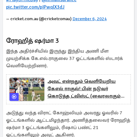
pic.twitter.com/pIPwqlX3dJ
— cricket.com.au (@cricketcomau)
December 6, 2024
ரோஹித் ஷர்மா 3
இந்த அதிர்ச்சியில் இருந்து இந்திய அணி மீள
முயற்சிக்க கே.எல்.ராகுலை 37 ஓட்டங்களில் ஸ்டார்க்
வெளியேற்றினார்.
அவுட் என்றதும் வெளியேறிய
கேஎல் ராகுல்! பின் நடுவர்
கொடுத்த ட்விஸ்ட் (வைரலாகும்
வீடியோ)
அடுத்து வந்த விராட் கோஹ்லியும் அவரது ஓவரில் 7
ஓட்டங்களில் ஆட்டமிழந்தார். அணித்தலைவர் ரோஹித்
ஷர்மா 3 ஓட்டங்களிலும், ரிஷாப் பண்ட் 21
ஓட்டங்களிலும் அவுட் ஆகினர்.