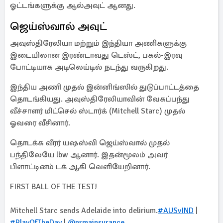
ஓட்டங்களுக்கு ஆல்அவுட் ஆனது.
ஜெய்ஸ்வால் அவுட்
அவுஸ்திரேலியா மற்றும் இந்தியா அணிகளுக்கு
இடையிலான இரண்டாவது டெஸ்ட், பகல்-இரவு
போட்டியாக அடிலெய்டில் நடந்து வருகிறது.
இந்திய அணி முதல் இன்னிங்ஸில் துடுப்பாட்டத்தை
தொடங்கியது. அவுஸ்திரேலியாவின் வேகப்பந்து
வீச்சாளர் மிட்செல் ஸ்டார்க் (Mitchell Starc) முதல்
ஓவரை வீசினார்.
தொடக்க வீரர் யஷஸ்வி ஜெய்ஸ்வால் முதல்
பந்திலேயே lbw ஆனார். இதன்மூலம் அவர்
பிளாட்டினம் டக் ஆகி வெளியேறினார்.
FIRST BALL OF THE TEST!
Mitchell Starc sends Adelaide into delirium.
#AUSvIND
|
#PlayOfTheDay
|
@nrmainsurance