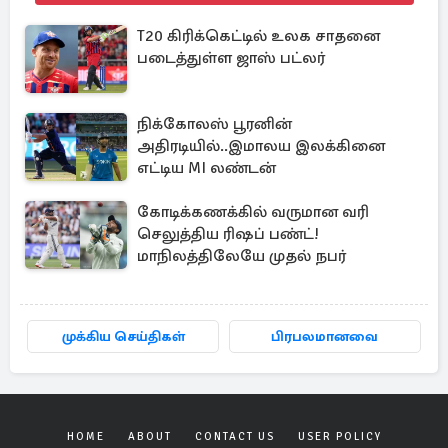
T20 கிரிக்கெட்டில் உலக சாதனை
படைத்துள்ள ஜாஸ் பட்லர்
நிக்கோலஸ் பூரனின்
அதிரடியில்..இமாலய இலக்கினை
எட்டிய MI லண்டன்
கோடிக்கணக்கில் வருமான வரி
செலுத்திய ரிஷப் பண்ட்!
மாநிலத்திலேயே முதல் நபர்
முக்கிய செய்திகள்
பிரபலமானவை
HOME
ABOUT
CONTACT US
USER POLICY