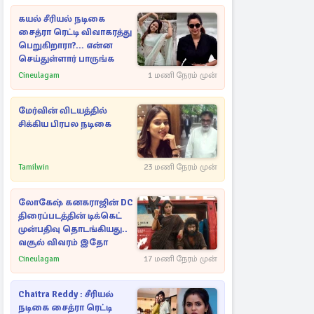
கயல் சீரியல் நடிகை
சைத்ரா ரெட்டி விவாகரத்து
பெறுகிறாரா?... என்ன
செய்துள்ளார் பாருங்க
Cineulagam
1 மணி நேரம் முன்
மேர்வின் விடயத்தில்
சிக்கிய பிரபல நடிகை
Tamilwin
23 மணி நேரம் முன்
லோகேஷ் கனகராஜின் DC
திரைப்படத்தின் டிக்கெட்
முன்பதிவு தொடங்கியது..
வசூல் விவரம் இதோ
Cineulagam
17 மணி நேரம் முன்
Chaitra Reddy : சீரியல்
நடிகை சைத்ரா ரெட்டி