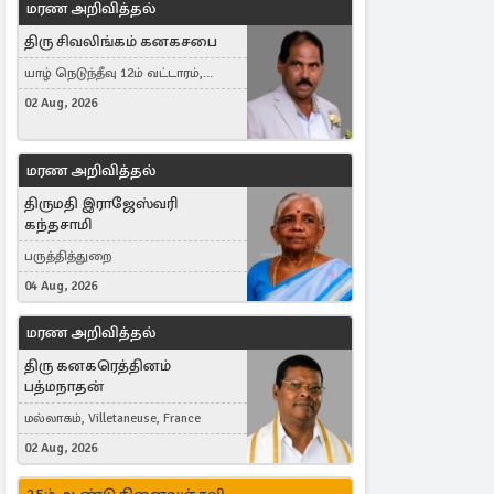
மரண அறிவித்தல்
திரு சிவலிங்கம் கனகசபை
யாழ் நெடுந்தீவு 12ம் வட்டாரம்,
Jaffna, நயினாதீவு, London, United
02 Aug, 2026
Kingdom
மரண அறிவித்தல்
திருமதி இராஜேஸ்வரி
கந்தசாமி
பருத்தித்துறை
04 Aug, 2026
மரண அறிவித்தல்
திரு கனகரெத்தினம்
பத்மநாதன்
மல்லாகம், Villetaneuse, France
02 Aug, 2026