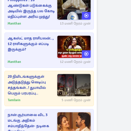
Philippines : 10
ஆண்டுகள் படுக்கைக்கு
அடியில் இருந்த பல கோடி
மதிப்புள்ள அரிய முத்து!
Manithan
13 மணி நேரம் முன்
ஆகஸ்ட் மாத ராசிபலன்..,
12 ராசிகளுக்கும் எப்படி
இருக்கும்?
Manithan
12 மணி நேரம் முன்
20 நிமிடங்களுக்குள்
அடுத்தடுத்து வெடிப்பு
சத்தங்கள்..! துபாயில்
பெரும் பரபரப்பு..
Tamilwin
5 மணி நேரம் முன்
நான் சூர்யாவை விட 3
மடங்கு அதிகம்
சம்பாதித்தேன்- நடிகை