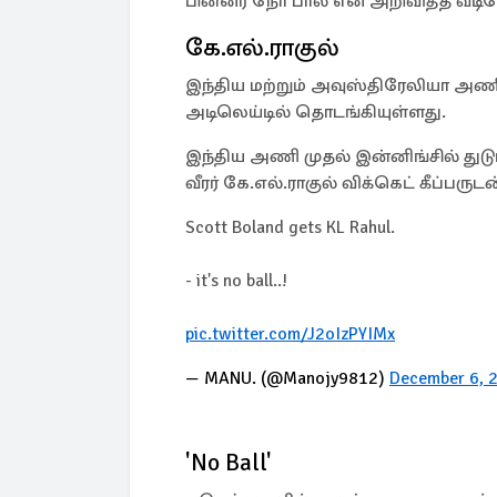
பின்னர் நோ பால் என அறிவித்த வீட
கே.எல்.ராகுல்
இந்திய மற்றும் அவுஸ்திரேலியா அ
அடிலெய்டில் தொடங்கியுள்ளது.
இந்திய அணி முதல் இன்னிங்சில் துட
வீரர் கே.எல்.ராகுல் விக்கெட் கீப்பருட
Scott Boland gets KL Rahul.
- it's no ball..!
pic.twitter.com/J2oIzPYIMx
— MANU. (@Manojy9812)
December 6, 
'No Ball'