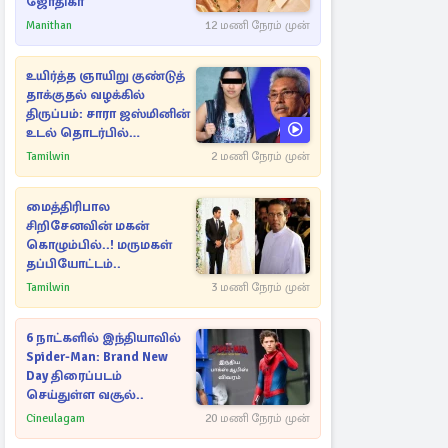
ஜோதிகா
Manithan
12 மணி நேரம் முன்
உயிர்த்த ஞாயிறு குண்டுத்
தாக்குதல் வழக்கில்
திருப்பம்: சாரா ஜஸ்மினின்
உடல் தொடர்பில்
நீதிமன்றத்தில் வெளியான
Tamilwin
2 மணி நேரம் முன்
அதிர்ச்சி தகவல்
மைத்திரிபால
சிறிசேனவின் மகன்
கொழும்பில்..! மருமகள்
தப்பியோட்டம்..
Tamilwin
3 மணி நேரம் முன்
6 நாட்களில் இந்தியாவில்
Spider-Man: Brand New
Day திரைப்படம்
செய்துள்ள வசூல்..
Cineulagam
20 மணி நேரம் முன்