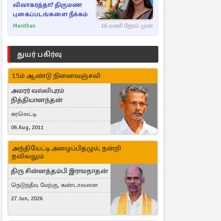
விவாகரத்தா? திருமண
புகைப்படங்களை நீக்கம்
Manithan
16 மணி நேரம் முன்
துயர் பகிர்வு
15ம் ஆண்டு நினைவஞ்சலி
அமரர் வல்லிபுரம்
நித்தியானந்தன்
கரவெட்டி
06 Aug, 2011
அந்தியேட்டி அழைப்பிதழும், நன்றி
நவிலலும்
திரு சின்னத்தம்பி இராமநாதன்
நெடுந்தீவு மேற்கு, கண்டாவளை
27 Jun, 2026