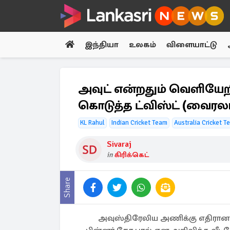
இந்தியா
உலகம்
விளையாட்டு
அவுட் என்றதும் வெளியேறி
கொடுத்த ட்விஸ்ட் (வைரலா
KL Rahul
Indian Cricket Team
Australia Cricket T
Sivaraj
in
கிரிக்கெட்
Share
அவுஸ்திரேலிய அணிக்கு எதிரான 2வ