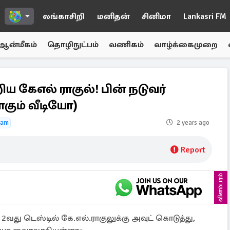
லங்காசிறி
மனிதன்
சினிமா
Lankasri FM
ஆன்மீகம்
தொழிநுட்பம்
வணிகம்
வாழ்க்கைமுறை
ய கேஎல் ராகுல்! பின் நடுவர்
கும் வீடியோ)
eam
2 years ago
Report
விளம்பரம்
து டெஸ்டில் கே.எல்.ராகுலுக்கு அவுட் கொடுத்து,