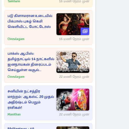
Tamilwin
16 மணி நேரம் முன்
படு கிளாமரான உடையில்
பிக்பாஸ் புகழ் கெமி
வெளியிட்ட போட்டோஸ்
Cineulagam
16 மணி நேரம் முன்
பாக்ஸ் ஆபிஸ்:
தமிழ்நாட்டில் 14 நாட்களில்
ஜனநாயகன் திரைப்படம்
செய்துள்ள வசூல்..
Cineulagam
22 மணி நேரம் முன்
சனியின் நட்சத்திர
மாற்றம்: ஆகஸ்ட் 20 முதல்
அதிர்ஷ்டம் பெறும்
ராசிகள்!
Manithan
22 மணி நேரம் முன்