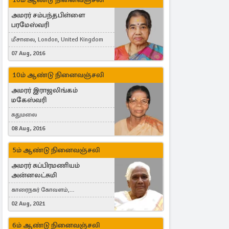
அமரர் சம்பந்தபிள்ளை
பரமேஸ்வரி
மீசாலை, London, United Kingdom
07 Aug, 2016
10ம் ஆண்டு நினைவஞ்சலி
அமரர் இராஜலிங்கம்
மகேஸ்வரி
சுதுமலை
08 Aug, 2016
5ம் ஆண்டு நினைவஞ்சலி
அமரர் சுப்பிரமணியம்
அன்னலட்சுமி
காரைநகர் கோவளம்,
வெள்ளவத்தை
02 Aug, 2021
6ம் ஆண்டு நினைவஞ்சலி