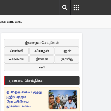
ஏனையவை
இன்றைய செய்திகள்
வெள்ளி
வியாழன்
புதன்
செவ்வாய்
திங்கள்
ஞாயிறு
சனி
ஏனைய செய்திகள்
ஒரே ஒரு கையெழுத்து!
பூஜித் மற்றும்
ஹேமசிறியை
தூக்கிலிடலாம் -