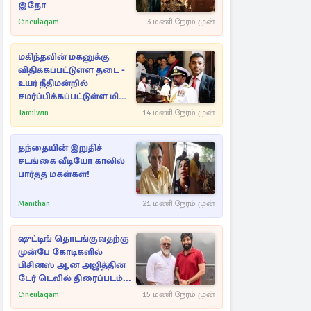
இதோ
Cineulagam
3 மணி நேரம் முன்
மகிந்தவின் மகனுக்கு
விதிக்கப்பட்டுள்ள தடை -
உயர் நீதிமன்றில்
சமர்ப்பிக்கப்பட்டுள்ள மிக
முக்கிய ஆவணங்கள்!
Tamilwin
14 மணி நேரம் முன்
தந்தையின் இறுதிச்
சடங்கை வீடியோ காலில்
பார்த்த மகள்கள்!
Manithan
21 மணி நேரம் முன்
ஷுட்டிங் தொடங்குவதற்கு
முன்பே கோடிகளில்
பிசினஸ் ஆன அஜித்தின்
டேர் டெவில் திரைப்படம்...
Cineulagam
15 மணி நேரம் முன்