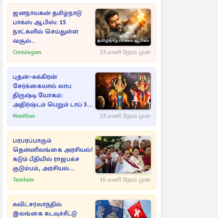
ஜனநாயகன் தமிழ்நாடு
பாக்ஸ் ஆபிஸ்: 15
நாட்களில் செய்துள்ள
வசூல்..
Cineulagam
23 மணி நேரம் முன்
புதன்–சுக்கிரன்
சேர்க்கையால் லாப
திருஷ்டி யோகம்:
அதிர்ஷ்டம் பெறும் டாப் 3
ராசிகள்!
Manithan
23 மணி நேரம் முன்
பரபரப்பாகும்
தென்னிலங்கை அரசியல்!
கடும் பீதியில் ராஜபக்ச
குடும்பம், அரசியல்
நட்புகள்
Tamilwin
16 மணி நேரம் முன்
சுவிட்சர்லாந்தில்
இலங்கை கடவுச்சீட்டு