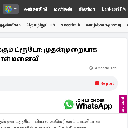
லங்காசிறி
மனிதன்
சினிமா
Lankasri FM
ஆன்மீகம்
தொழிநுட்பம்
வணிகம்
வாழ்க்கைமுறை
்கும் ட்ரூடோ: முதன்முறையாக
ாள் மனைவி
9 months ago
Report
விளம்பரம்
ஸ்டின் ட்ரூடோ, பிரபல அமெரிக்கப் பாடகியான