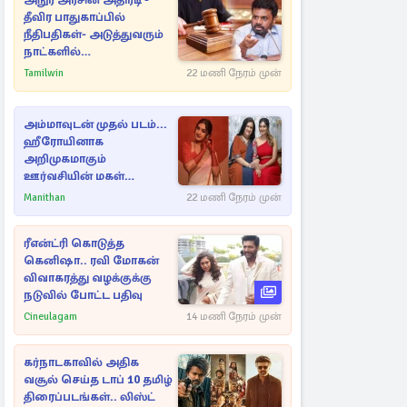
அநுர அரசின் அதிரடி -
தீவிர பாதுகாப்பில்
நீதிபதிகள்- அடுத்துவரும்
நாட்களில்
அம்பலமாகவுள்ள ரகசியம்
Tamilwin
22 மணி நேரம் முன்
அம்மாவுடன் முதல் படம்...
ஹீரோயினாக
அறிமுகமாகும்
ஊர்வசியின் மகள்
தேஜலட்சுமி!
Manithan
22 மணி நேரம் முன்
ரீஎன்ட்ரி கொடுத்த
கெனிஷா.. ரவி மோகன்
விவாகரத்து வழக்குக்கு
நடுவில் போட்ட பதிவு
Cineulagam
14 மணி நேரம் முன்
கர்நாடகாவில் அதிக
வசூல் செய்த டாப் 10 தமிழ்
திரைப்படங்கள்.. லிஸ்ட்