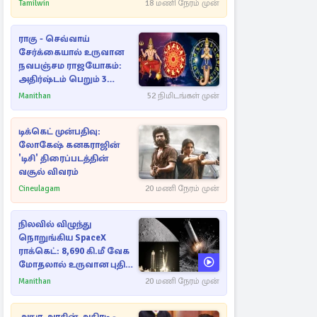
அநுரவுக்குச் சென்ற
Tamilwin
18 மணி நேரம் முன்
அறிவுரை..
ராகு - செவ்வாய்
சேர்க்கையால் உருவான
நவபஞ்சம ராஜயோகம்:
அதிர்ஷ்டம் பெறும் 3
ராசிகள்!
Manithan
52 நிமிடங்கள் முன்
டிக்கெட் முன்பதிவு:
லோகேஷ் கனகராஜின்
'டிசி' திரைப்படத்தின்
வசூல் விவரம்
Cineulagam
20 மணி நேரம் முன்
நிலவில் விழுந்து
நொறுங்கிய SpaceX
ராக்கெட்: 8,690 கி.மீ வேக
மோதலால் உருவான புதிய
பள்ளம்!
Manithan
20 மணி நேரம் முன்