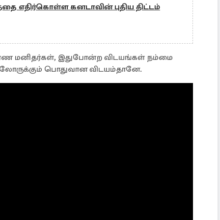
்தை எதிர்கொள்ள கனடாவின் புதிய திட்டம்
ாரண மனிதர்கள், இதுபோன்ற விடயங்கள் நம்மை
ல்லோருக்கும் பொதுவான விடயம்தானே.
வது என்பது என்னுடைய முடிவு. இப்படி ஒரு விடயம்
என்னவாக மாறப்போகிறேன் என்பதும் நான் எடுக்கும்