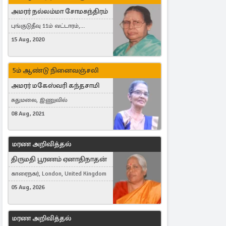
அமரர் நல்லம்மா சோமசுந்திரம்
புங்குடுதீவு 11ம் வட்டாரம்,
கொட்டாஞ்சேனை
15 Aug, 2020
5ம் ஆண்டு நினைவஞ்சலி
அமரர் மகேஸ்வரி கந்தசாமி
சுதுமலை, இணுவில்
08 Aug, 2021
மரண அறிவித்தல்
திருமதி பூரணம் ஏனாதிநாதன்
காரைநகர், London, United Kingdom
05 Aug, 2026
மரண அறிவித்தல்