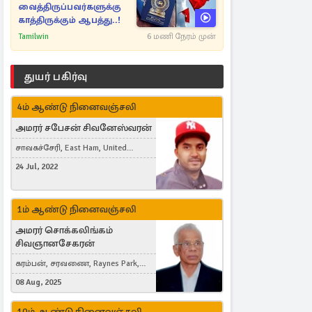
வைத்திருப்பவர்களுக்கு
காத்திருக்கும் ஆபத்து..!
Tamilwin
6 மணி நேரம் முன்
துயர் பகிர்வு
4ம் ஆண்டு நினைவஞ்சலி
அமரர் சபேசன் சிவனேஸ்வரன்
சாவகச்சேரி, East Ham, United
Kingdom
24 Jul, 2022
1ம் ஆண்டு நினைவஞ்சலி
அமரர் சொக்கலிங்கம்
சிவஞானசேகரன்
கரம்பன், சரவணை, Raynes Park,
London, United Kingdom
08 Aug, 2025
10ம் ஆண்டு நினைவஞ்சலி