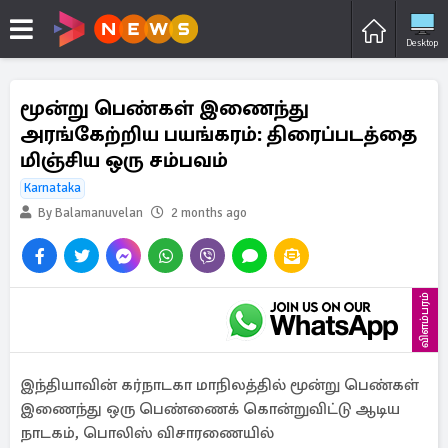
Desktop
மூன்று பெண்கள் இணைந்து
அரங்கேற்றிய பயங்கரம்: திரைப்படத்தை
மிஞ்சிய ஒரு சம்பவம்
Karnataka
By Balamanuvelan
2 months ago
விளம்பரம்
இந்தியாவின் கர்நாடகா மாநிலத்தில் மூன்று பெண்கள்
இணைந்து ஒரு பெண்ணைக் கொன்றுவிட்டு ஆடிய
நாடகம், பொலிஸ் விசாரணையில்