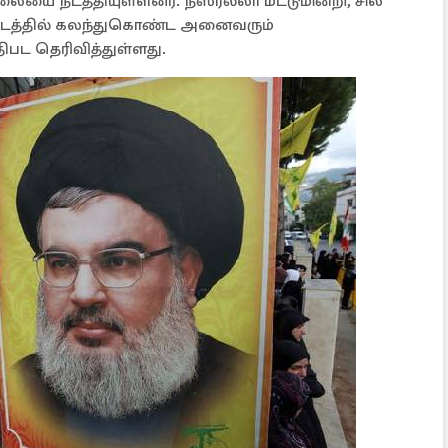
ையை நடத்தியுள்ளனர். நஸ்ரல்லா மட்டுமின்றி, சில
ூட்டத்தில் கலந்துகொண்ட அனைவரும்
பட தெரிவித்துள்ளது.