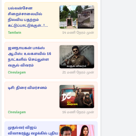
பல்லன்சேன
சிறைச்சாலையில்
நிலவிய பதற்றம்
கட்டுப்பாட்டுக்குள்..!
அதிரடியாக களமிறங்கிய
Tamilwin
14 மணி நேரம் முன்
அதிகாரிகள்
ஜனநாயகன் பாக்ஸ்
ஆபிஸ்: உலகளவில் 16
நாட்களில் செய்துள்ள
வசூல் விவரம்
Cineulagam
21 மணி நேரம் முன்
டிசி: திரை விமர்சனம்
Cineulagam
16 மணி நேரம் முன்
முதல்வர் விஜய்
விவாகரத்து வழக்கில் புதிய