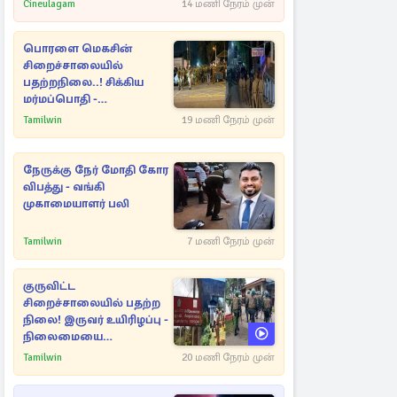
Cineulagam
14 மணி நேரம் முன்
பொரளை மெகசின்
சிறைச்சாலையில்
பதற்றநிலை..! சிக்கிய
மர்மப்பொதி -
பின்னணியில் வெளியான
Tamilwin
19 மணி நேரம் முன்
காரணம்
நேருக்கு நேர் மோதி கோர
விபத்து - வங்கி
முகாமையாளர் பலி
Tamilwin
7 மணி நேரம் முன்
குருவிட்ட
சிறைச்சாலையில் பதற்ற
நிலை! இருவர் உயிரிழப்பு -
நிலைமையை
கட்டுப்படுத்த பொலிஸார்
Tamilwin
20 மணி நேரம் முன்
கண்ணீர்புகை பிரயோகம்