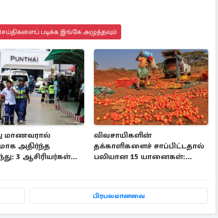
ெய்திகளைப் படிக்க இங்கே அழுத்தவும்
து மாணவரால்
விவசாயிகளின்
ாக அதிர்ந்த
தக்காளிகளைச் சாப்பிட்டதால்
்து: 3 ஆசிரியர்கள்
பலியான 15 யானைகள்:
 பேர் பலி
வெளியான பகீர் பின்னணி
பிரபலமானவை