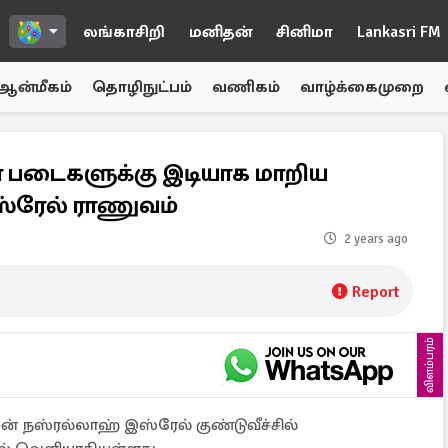
லங்காசிறி
மனிதன்
சினிமா
Lankasri FM
ஆன்மீகம்
தொழிநுட்பம்
வணிகம்
வாழ்க்கைமுறை
 படைகளுக்கு இடியாக மாறிய
இஸ்ரேல் ராணுவம்
2 years ago
Report
விளம்பரம்
 நஸ்ரல்லாஹ் இஸ்ரேல் குண்டுவீச்சில்