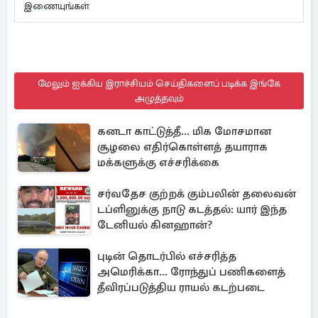
இணையுங்கள்
மேலும் ஐக்கிய இராச்சியம் செய்திகளைப் படிக்க இங்கே
அழுத்தவும்
கனடா காட்டுத்தீ... மிக மோசமான
சூழலை எதிர்கொள்ளத் தயாராக
மக்களுக்கு எச்சரிக்கை
சர்வதேச குற்றக் கும்பலின் தலைவன்
டப்ளினுக்கு நாடு கடத்தல்: யார் இந்த
டேனியல் கினஹான்?
புடின் தொடர்பில் எச்சரித்த
அமெரிக்கா... ரோந்துப் பணிகளைத்
தீவிரப்படுத்திய ராயல் கடற்படை