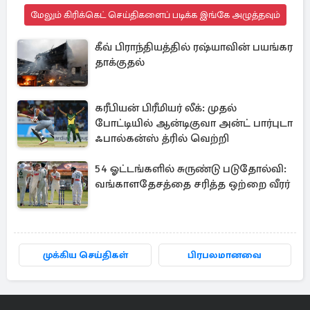
மேலும் கிரிக்கெட் செய்திகளைப் படிக்க இங்கே அழுத்தவும்
கீவ் பிராந்தியத்தில் ரஷ்யாவின் பயங்கர
தாக்குதல்
கரீபியன் பிரீமியர் லீக்: முதல்
போட்டியில் ஆன்டிகுவா அன்ட் பார்புடா
ஃபால்கன்ஸ் த்ரில் வெற்றி
54 ஓட்டங்களில் சுருண்டு படுதோல்வி:
வங்காளதேசத்தை சரித்த ஒற்றை வீரர்
முக்கிய செய்திகள்
பிரபலமானவை