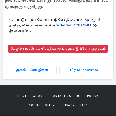
நிலையிலேயே உள்ளது. 2030ல் அவரது பதவிக்காலம்
முடிவுக்கு வருகிறது.
உள்நாட்டு மற்றும் வெளிநாட்டு செய்திகளை உடனுக்குடன்
அறிந்துக்கொள்ள லங்காசிறி
WHATSAPP CHANNEL
இல்
இணையுங்கள்.
மேலும் சர்வதேசம் செய்திகளைப் படிக்க இங்கே அழுத்தவும்
முக்கிய செய்திகள்
பிரபலமானவை
HOME
ABOUT
CONTACT US
USER POLICY
COOKIE POLICY
PRIVACY POLICY