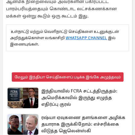
ஆன்மீக நிறைவையும் அவர்களின் பகிரப்பட்ட
பாரம்பரியத்தையும் கொண்டாட லட்சக்கணக்கான
மக்கள் ஒன்று கூடும் ஒரு கூட்டம் இது.
உள்நாட்டு மற்றும் வெளிநாட்டு செய்திகளை உடனுக்குடன்
அறிந்துக்கொள்ள லங்காசிறி
WHATSAPP CHANNEL
இல்
இணையுங்கள்.
மேலும் இந்தியா செய்திகளைப் படிக்க இங்கே அழுத்தவும்
இந்தியாவில் FCRA சட்டத்திருத்தம்:
அமெரிக்காவில் இருந்து எழுந்த
எதிர்ப்பு குரல்
ரஷ்யா ஏவுகணை தளங்களை அழிக்க
தயாராக இருக்கிறோம்: எச்சரிக்கை
விடுத்த ஜெலென்ஸ்கி