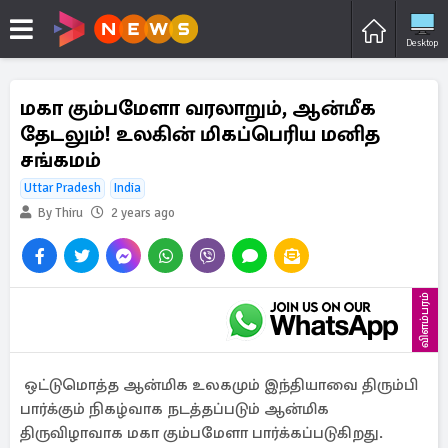
Desktop
மகா கும்பமேளா வரலாறும், ஆன்மீக
தேடலும்! உலகின் மிகப்பெரிய மனித
சங்கமம்
Uttar Pradesh
India
By Thiru
2 years ago
விளம்பரம்
ஒட்டுமொத்த ஆன்மிக உலகமும் இந்தியாவை திரும்பி
பார்க்கும் நிகழ்வாக நடத்தப்படும் ஆன்மிக
திருவிழாவாக மகா கும்பமேளா பார்க்கப்படுகிறது.