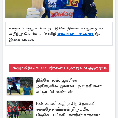
உள்நாட்டு மற்றும் வெளிநாட்டு செய்திகளை உடனுக்குடன்
அறிந்துக்கொள்ள லங்காசிறி
WHATSAPP CHANNEL
இல்
இணையுங்கள்.
மேலும் கிரிக்கெட் செய்திகளைப் படிக்க இங்கே அழுத்தவும்
நிக்கோலஸ் பூரனின்
அதிரடியில்..இமாலய இலக்கினை
எட்டிய MI லண்டன்
PSG அணி அதிர்ச்சித் தோல்வி:
சர்வதேச வீரர்கள் திரும்பிய
பிறகே..பயிற்சியாளரின் காரணம்