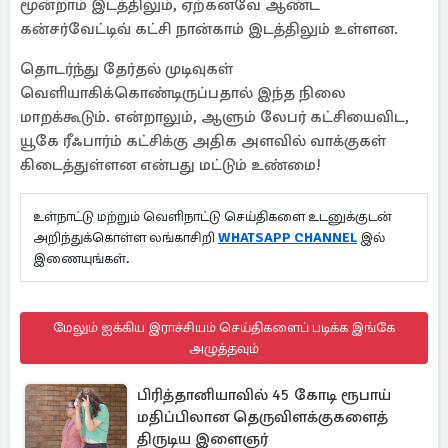
மூன்றாம் இடத்திலும், ஏற்கனவே ஆண்ட
கன்சர்வேட்டிவ் கட்சி நான்காம் இடத்திலும் உள்ளன.
தொடர்ந்து தேர்தல் முடிவுகள்
வெளியாகிக்கொண்டிருப்பதால் இந்த நிலை
மாறக்கூடும். என்றாலும், ஆளும் லேபர் கட்சியைவிட,
யூகே ரீஃபார்ம் கட்சிக்கு அதிக அளவில் வாக்குகள்
கிடைத்துள்ளன என்பது மட்டும் உண்மை!
உள்நாட்டு மற்றும் வெளிநாட்டு செய்திகளை உடனுக்குடன்
அறிந்துக்கொள்ள லங்காசிறி
WHATSAPP CHANNEL
இல்
இணையுங்கள்.
மேலும் ஐக்கிய இராச்சியம் செய்திகளைப் படிக்க இங்கே
அழுத்தவும்
பிரித்தானியாவில் 45 கோடி ரூபாய்
மதிப்பிலான தெருவிளக்குகளைத்
திருடிய இளைஞர்